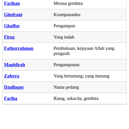
Farihan
Merasa gembira
Ghufrani
Keampunanku
Ghaffur
Pengampun
Firuz
Yang indah
Fathurrahman
Pembukaan, kejayaan Allah yang
pengasih
Maghfirah
Pengampunan
Zafeera
Yang beruntung; yang menang
Dzulfaqor
Nama pedang
Fariha
Riang, sukacita, gembira