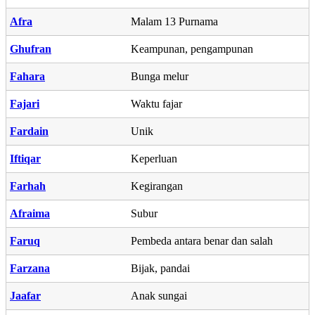
Afra
Malam 13 Purnama
Ghufran
Keampunan, pengampunan
Fahara
Bunga melur
Fajari
Waktu fajar
Fardain
Unik
Iftiqar
Keperluan
Farhah
Kegirangan
Afraima
Subur
Faruq
Pembeda antara benar dan salah
Farzana
Bijak, pandai
Jaafar
Anak sungai