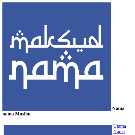
Nama-
nama Muslim
≡
Utama
Nama