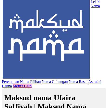
Lelaki
Nama
Perempuan
Nama Pilihan
Nama Gabungan
Nama Rasul
Asma’ul
Husna
Mom's Club
Maksud nama Ufaira
Saffiyah | Maksud Nama