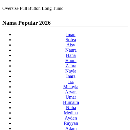
Oversize Full Button Long Tunic
Nama Popular 2026
Iman
Sofea
Aisy
Naura
Hana
Haura
Zahra
Nayla
Inara
Izz
Mikayla
Aryan
Umar
Humaira
Nuha
Medina
Ayden
Rayyan
Adam