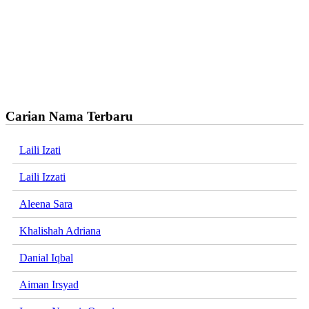
Carian Nama Terbaru
Laili Izati
Laili Izzati
Aleena Sara
Khalishah Adriana
Danial Iqbal
Aiman Irsyad