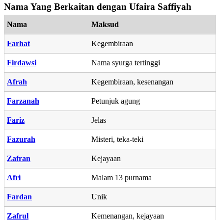
Nama Yang Berkaitan dengan Ufaira Saffiyah
Nama
Maksud
Farhat
Kegembiraan
Firdawsi
Nama syurga tertinggi
Afrah
Kegembiraan, kesenangan
Farzanah
Petunjuk agung
Fariz
Jelas
Fazurah
Misteri, teka-teki
Zafran
Kejayaan
Afri
Malam 13 purnama
Fardan
Unik
Zafrul
Kemenangan, kejayaan