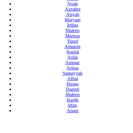
Noah
Azzahra
Aisyah
Maryam
Irdina
Mateen
Marissa
Yusuf
Amanda
Naufal
Aulia
Ammar
Arissa
Sumayyah
Affan
Husna
Danish
Maleeq
Harith
Irfan
Anaqi