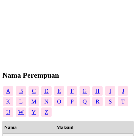
Nama Perempuan
A
B
C
D
E
F
G
H
I
J
K
L
M
N
O
P
Q
R
S
T
U
W
Y
Z
Nama
Maksud