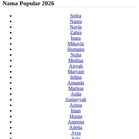
Nama Popular 2026
Sofea
Naura
Nayla
Zahra
Inara
Mikayla
Humaira
Nuha
Medina
Aisyah
Maryam
Irdina
Amanda
Marissa
Aulia
Sumayyah
Arissa
Iman
Husna
Ameena
Adelia
Ayra
Ayla