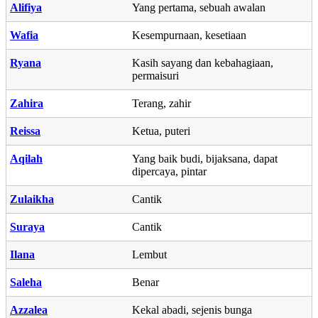
Alifiya
Yang pertama, sebuah awalan
Wafia
Kesempurnaan, kesetiaan
Ryana
Kasih sayang dan kebahagiaan,
permaisuri
Zahira
Terang, zahir
Reissa
Ketua, puteri
Aqilah
Yang baik budi, bijaksana, dapat
dipercaya, pintar
Zulaikha
Cantik
Suraya
Cantik
Ilana
Lembut
Saleha
Benar
Azzalea
Kekal abadi, sejenis bunga