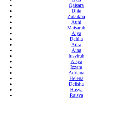
Qaisara
Dhia
Zulaikha
Auni
Maisarah
Alya
Dahlia
Adra
Aina
Insyirah
Aisya
Izzara
Adriana
Helena
Delisha
Hasya
Raisya