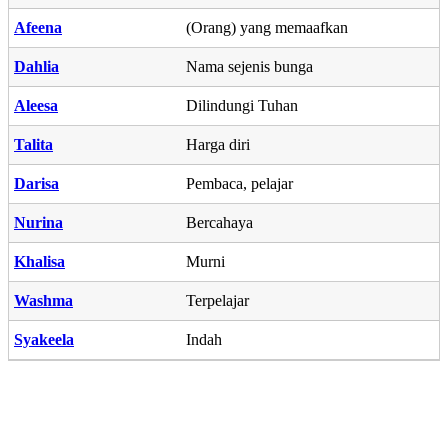
Afeena
(Orang) yang memaafkan
Dahlia
Nama sejenis bunga
Aleesa
Dilindungi Tuhan
Talita
Harga diri
Darisa
Pembaca, pelajar
Nurina
Bercahaya
Khalisa
Murni
Washma
Terpelajar
Syakeela
Indah