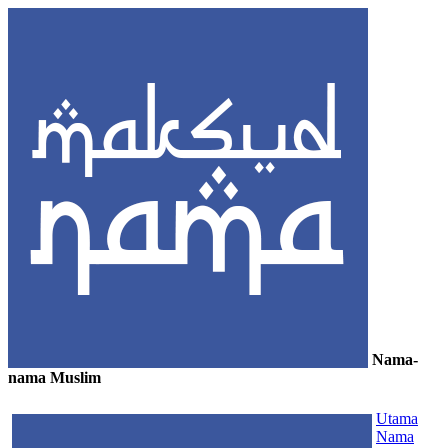
Nama-
nama Muslim
≡
Utama
Nama