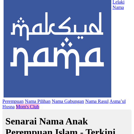
Lelaki
Nama
Perempuan
Nama Pilihan
Nama Gabungan
Nama Rasul
Asma’ul
Husna
Mom's Club
Senarai Nama Anak
Perempuan Islam - Terkini