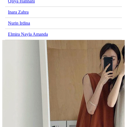
Qisya Hannani
Inara Zahra
Nurin Irdina
Elmira Nayla Amanda