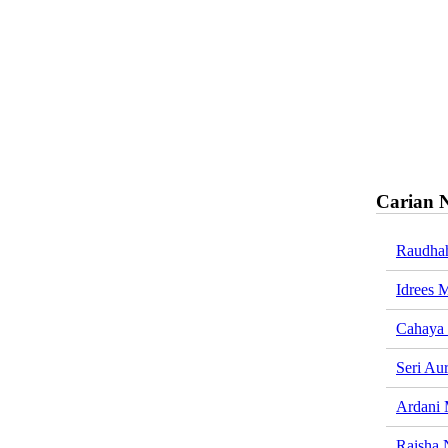
Carian 
Raudha
Idrees 
Cahaya 
Seri Au
Ardani 
Raisha 