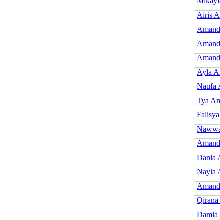
Mikayl
Airis 
Amand
Amand
Amanda
Ayla 
Naufa
Tya A
Falisy
Nawwa
Amand
Dania
Nayla
Amanda
Qirana
Damia