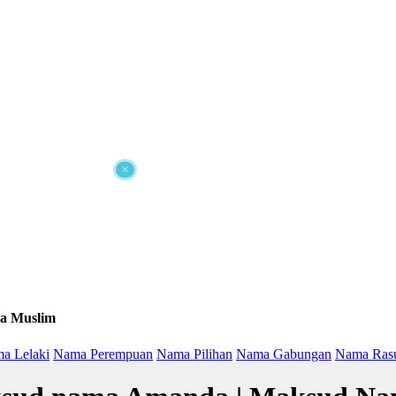
×
a Muslim
a Lelaki
Nama Perempuan
Nama Pilihan
Nama Gabungan
Nama Ras