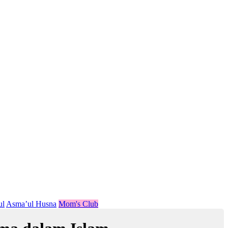
ul
Asma’ul Husna
Mom's Club