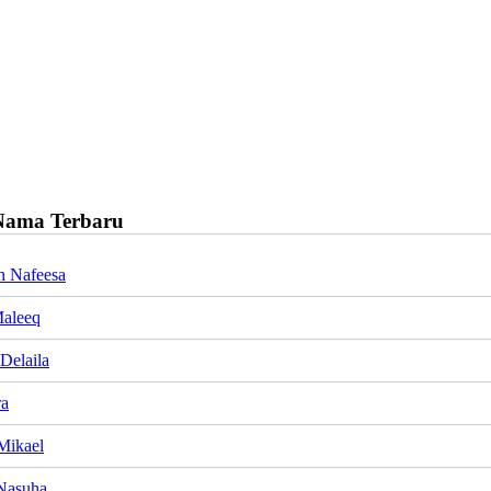
Nama Terbaru
h Nafeesa
Maleeq
Delaila
ra
Mikael
Nasuha