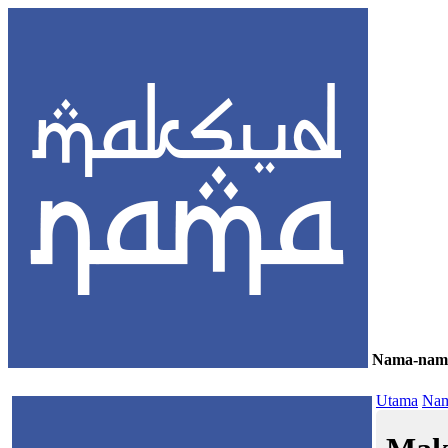
Nama-nam
≡
Utama
Nam