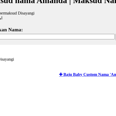
sud nama Amanda | Maksud Na
ermaksud Disayangi
ام
kan Nama:
isayangi
✚ Baju Baby Custom Nama 'A