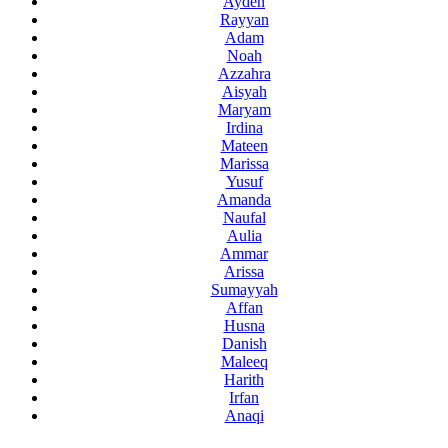
Ayden
Rayyan
Adam
Noah
Azzahra
Aisyah
Maryam
Irdina
Mateen
Marissa
Yusuf
Amanda
Naufal
Aulia
Ammar
Arissa
Sumayyah
Affan
Husna
Danish
Maleeq
Harith
Irfan
Anaqi