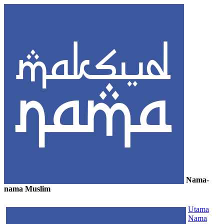
Nama-
nama Muslim
≡
Utama
Nama