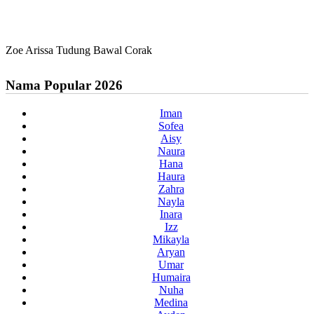
Zoe Arissa Tudung Bawal Corak
Nama Popular 2026
Iman
Sofea
Aisy
Naura
Hana
Haura
Zahra
Nayla
Inara
Izz
Mikayla
Aryan
Umar
Humaira
Nuha
Medina