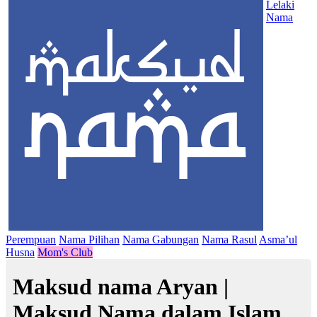
Lelaki
Nama
Perempuan
Nama Pilihan
Nama Gabungan
Nama Rasul
Asma’ul
Husna
Mom's Club
Maksud nama Aryan |
Maksud Nama dalam Islam