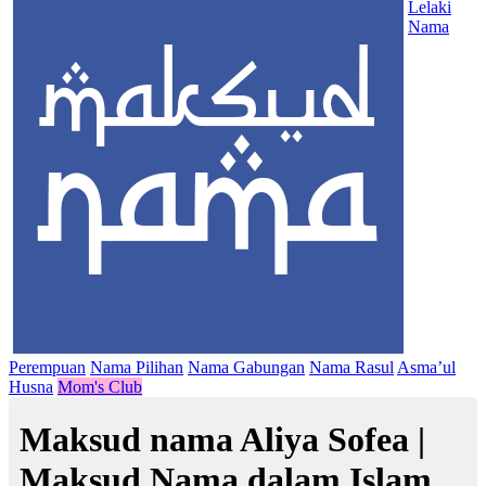
Lelaki
Nama
Perempuan
Nama Pilihan
Nama Gabungan
Nama Rasul
Asma’ul
Husna
Mom's Club
Maksud nama Aliya Sofea |
Maksud Nama dalam Islam