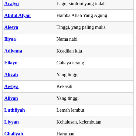
Aralyn
Lagu, simfoni yang indah
Abdul Alyan
Hamba Allah Yang Agung
Aleeya
Tinggi, yang paling mulia
Iliyaa
Nama nabi
Adlynna
Keadilan kita
Eilayn
Cahaya terang
Aliyah
Yang tinggi
Awliya
Kekasih
Aliyan
Yang tinggi
Luthfiyah
Lemah lembut
Liyyan
Kehalusan, kelembutan
Ghaliyah
Haruman