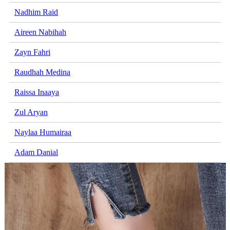
Nadhim Raid
Aireen Nabihah
Zayn Fahri
Raudhah Medina
Raissa Inaaya
Zul Aryan
Naylaa Humairaa
Adam Danial