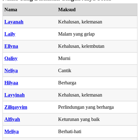
Nama
Maksud
Layanah
Kehalusan, kelemasan
Laily
Malam yang gelap
Ellyna
Kehalusan, kelembutan
Qalisy
Murni
Neliya
Cantik
Hilyaa
Berharga
Layyinah
Kehalusan, kelemasan
Zillqayyim
Perlindungan yang berharga
Alfiyah
Keturunan yang baik
Meliya
Berhati-hati