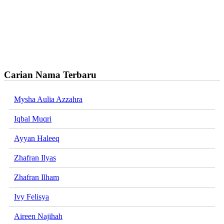
Carian Nama Terbaru
Mysha Aulia Azzahra
Iqbal Muqri
Ayyan Haleeq
Zhafran Ilyas
Zhafran Ilham
Ivy Felisya
Aireen Najihah