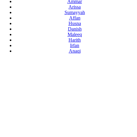
Ammar
Arissa
Sumayyah
Affan
Husna
Danish
Maleeq
Harith
Irfan
Anaqi