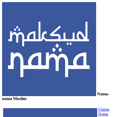
Nama-
nama Muslim
≡
Utama
Nama