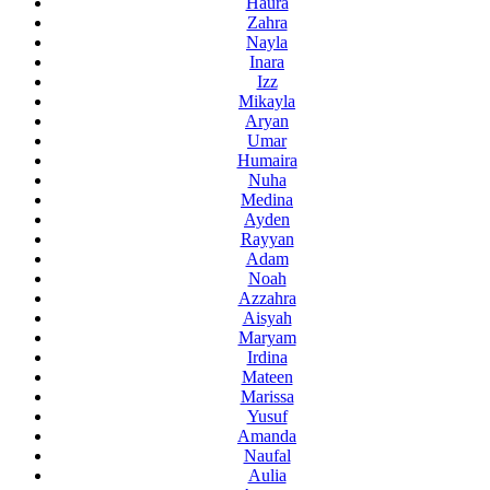
Haura
Zahra
Nayla
Inara
Izz
Mikayla
Aryan
Umar
Humaira
Nuha
Medina
Ayden
Rayyan
Adam
Noah
Azzahra
Aisyah
Maryam
Irdina
Mateen
Marissa
Yusuf
Amanda
Naufal
Aulia