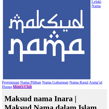
Lelaki
Nama
Perempuan
Nama Pilihan
Nama Gabungan
Nama Rasul
Asma’ul
Husna
Mom's Club
Maksud nama Inara |
Maksud Nama dalam Islam