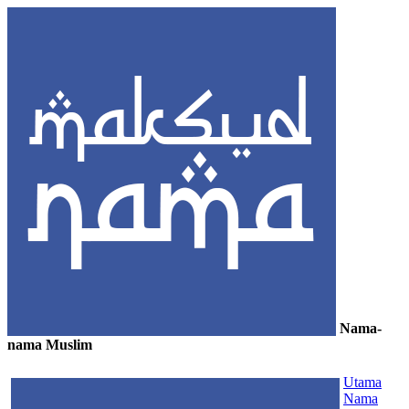
Nama-
nama Muslim
≡
Utama
Nama