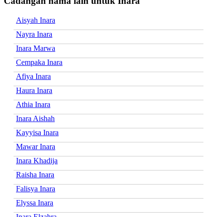
Cadangan nama lain untuk Inara
Aisyah Inara
Nayra Inara
Inara Marwa
Cempaka Inara
Afiya Inara
Haura Inara
Athia Inara
Inara Aishah
Kayyisa Inara
Mawar Inara
Inara Khadija
Raisha Inara
Falisya Inara
Elyssa Inara
Inara Elzahra