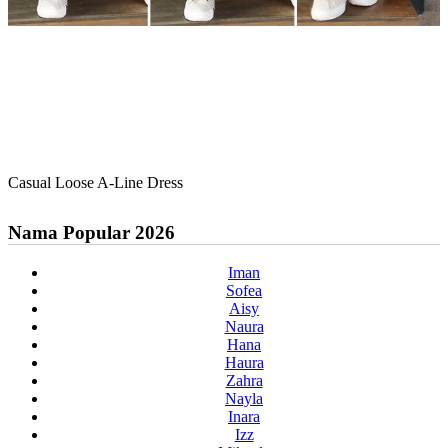
Casual Loose A-Line Dress
Nama Popular 2026
Iman
Sofea
Aisy
Naura
Hana
Haura
Zahra
Nayla
Inara
Izz