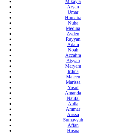
Mikayla
Aryan
Umar
Humaira
Nuha
Medina
Ayden
Rayyan
Adam
Noah
Azzahra
Aisyah
Maryam
Irdina
Mateen
Marissa
Yusuf
Amanda
Naufal
Aulia
Ammar
Arissa
Sumayyah
Affan
Husna