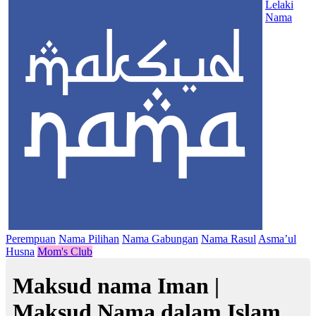
Lelaki
Nama
Perempuan
Nama Pilihan
Nama Gabungan
Nama Rasul
Asma’ul
Husna
Mom's Club
Maksud nama Iman |
Maksud Nama dalam Islam