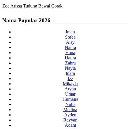
Zoe Arissa Tudung Bawal Corak
Nama Popular 2026
Iman
Sofea
Aisy
Naura
Hana
Haura
Zahra
Nayla
Inara
Izz
Mikayla
Aryan
Umar
Humaira
Nuha
Medina
Ayden
Rayyan
Adam