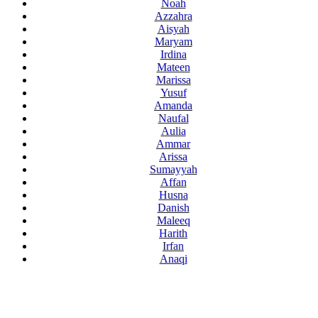
Noah
Azzahra
Aisyah
Maryam
Irdina
Mateen
Marissa
Yusuf
Amanda
Naufal
Aulia
Ammar
Arissa
Sumayyah
Affan
Husna
Danish
Maleeq
Harith
Irfan
Anaqi