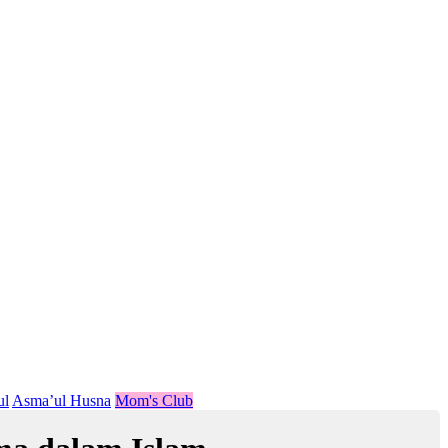
ul
Asma’ul Husna
Mom's Club