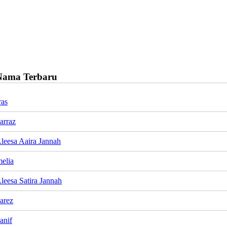
Nama Terbaru
ras
arraz
Aleesa Aaira Jannah
elia
leesa Satira Jannah
arez
anif