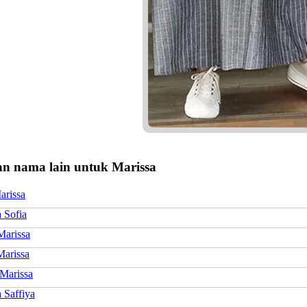
n nama lain untuk Marissa
arissa
 Sofia
Marissa
Marissa
 Marissa
 Saffiya