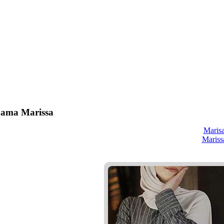
nama Marissa
Maris
Mariss