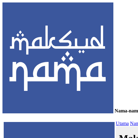
Nama-nam
≡
Utama
Nam