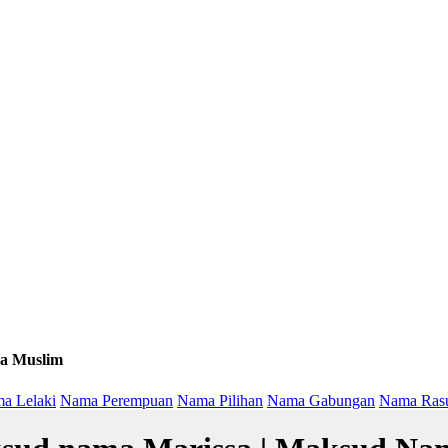
a Muslim
a Lelaki
Nama Perempuan
Nama Pilihan
Nama Gabungan
Nama Ras