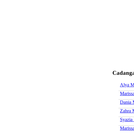
Cadanga
Alya M
Marissa
Dania 
Zahra 
Syazia
Marissa