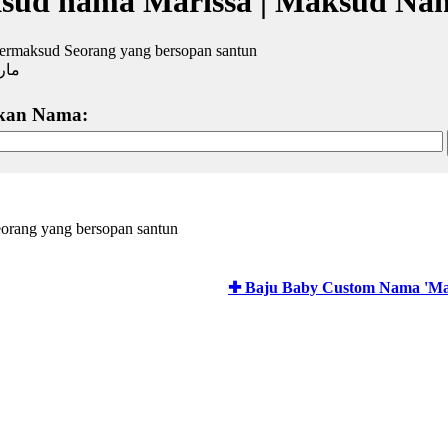
sud nama Marissa | Maksud Nam
bermaksud Seorang yang bersopan santun
مار
kan Nama:
eorang yang bersopan santun
✚ Baju Baby Custom Nama 'Mar