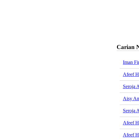
Carian 
Iman Fi
Afeef H
Seroja 
Aisy Am
Seroja A
Afeef H
Afeef H