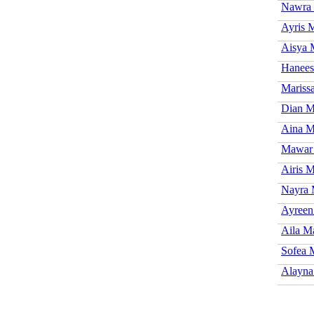
Nawra 
Ayris M
Aisya 
Hanees
Mariss
Dian M
Aina M
Mawar 
Airis M
Nayra 
Ayreen
Aila Ma
Sofea 
Alayna