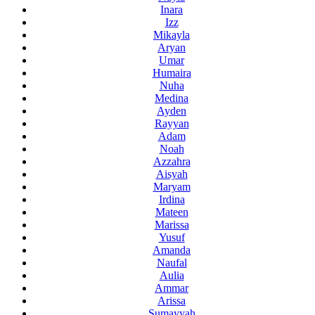
Inara
Izz
Mikayla
Aryan
Umar
Humaira
Nuha
Medina
Ayden
Rayyan
Adam
Noah
Azzahra
Aisyah
Maryam
Irdina
Mateen
Marissa
Yusuf
Amanda
Naufal
Aulia
Ammar
Arissa
Sumayyah