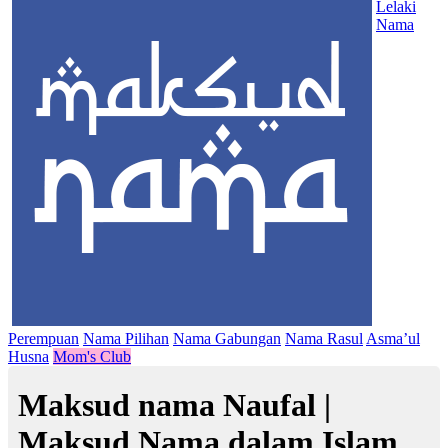
Lelaki
Nama
Perempuan
Nama Pilihan
Nama Gabungan
Nama Rasul
Asma’ul
Husna
Mom's Club
Maksud nama Naufal |
Maksud Nama dalam Islam