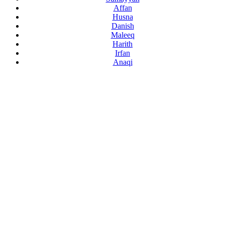
Affan
Husna
Danish
Maleeq
Harith
Irfan
Anaqi