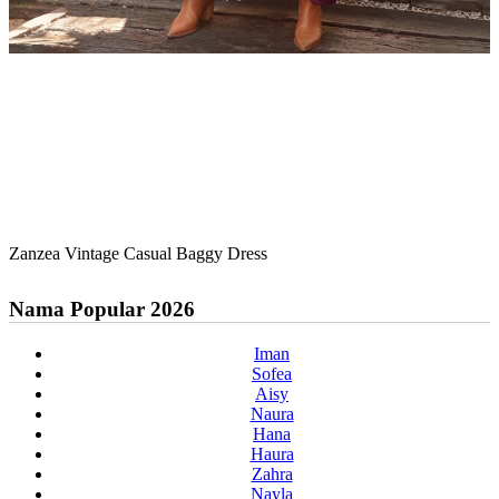
Zanzea Vintage Casual Baggy Dress
Nama Popular 2026
Iman
Sofea
Aisy
Naura
Hana
Haura
Zahra
Nayla