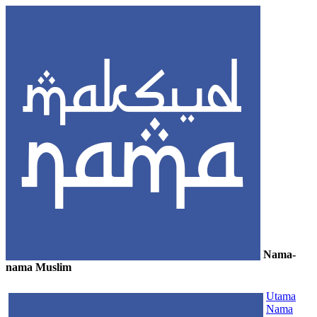
Nama-
nama Muslim
≡
Utama
Nama