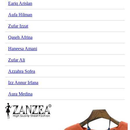
Eariq Arislan
Aufa Hilman
Zufar Izzat
Qaseh Afrina
Haneesa Amani
Zufar Ali
Azzahra Sofea
Izz Annur Irfana
Aura Medina