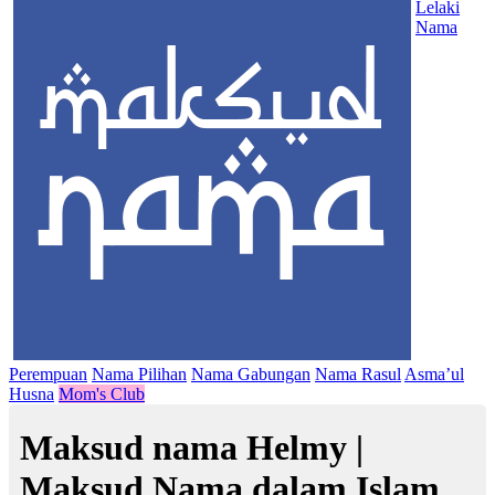
Lelaki
Nama
Perempuan
Nama Pilihan
Nama Gabungan
Nama Rasul
Asma’ul
Husna
Mom's Club
Maksud nama Helmy |
Maksud Nama dalam Islam