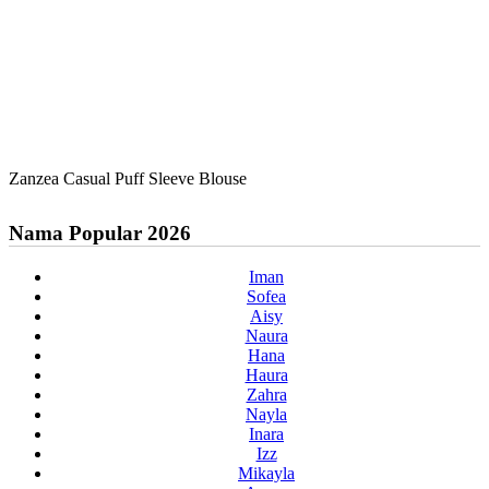
Zanzea Casual Puff Sleeve Blouse
Nama Popular 2026
Iman
Sofea
Aisy
Naura
Hana
Haura
Zahra
Nayla
Inara
Izz
Mikayla