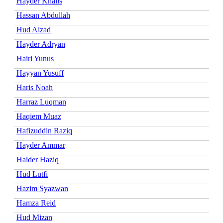
Hayder Khalis
Hassan Abdullah
Hud Aizad
Hayder Adryan
Hairi Yunus
Hayyan Yusuff
Haris Noah
Harraz Luqman
Haqiem Muaz
Hafizuddin Raziq
Hayder Ammar
Haider Haziq
Hud Lutfi
Hazim Syazwan
Hamza Reid
Hud Mizan