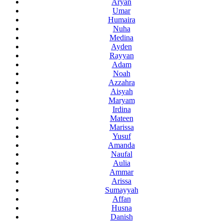
Aryan
Umar
Humaira
Nuha
Medina
Ayden
Rayyan
Adam
Noah
Azzahra
Aisyah
Maryam
Irdina
Mateen
Marissa
Yusuf
Amanda
Naufal
Aulia
Ammar
Arissa
Sumayyah
Affan
Husna
Danish