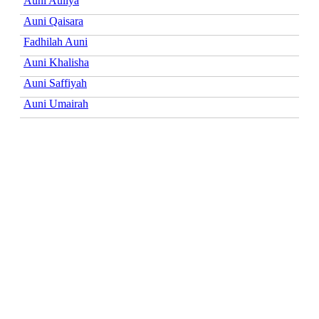
Auni Auliya
Auni Qaisara
Fadhilah Auni
Auni Khalisha
Auni Saffiyah
Auni Umairah