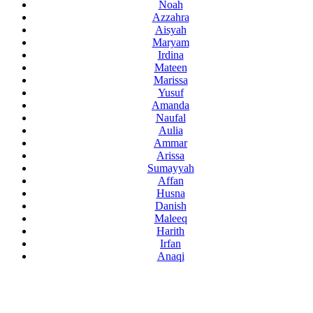
Noah
Azzahra
Aisyah
Maryam
Irdina
Mateen
Marissa
Yusuf
Amanda
Naufal
Aulia
Ammar
Arissa
Sumayyah
Affan
Husna
Danish
Maleeq
Harith
Irfan
Anaqi