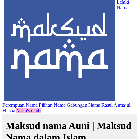
Lelaki
Nama
Perempuan
Nama Pilihan
Nama Gabungan
Nama Rasul
Asma’ul
Husna
Mom's Club
Maksud nama Auni | Maksud
Nama dalam Islam