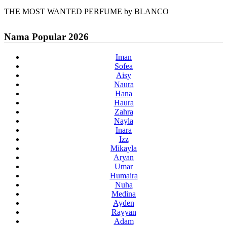
THE MOST WANTED PERFUME by BLANCO
Nama Popular 2026
Iman
Sofea
Aisy
Naura
Hana
Haura
Zahra
Nayla
Inara
Izz
Mikayla
Aryan
Umar
Humaira
Nuha
Medina
Ayden
Rayyan
Adam