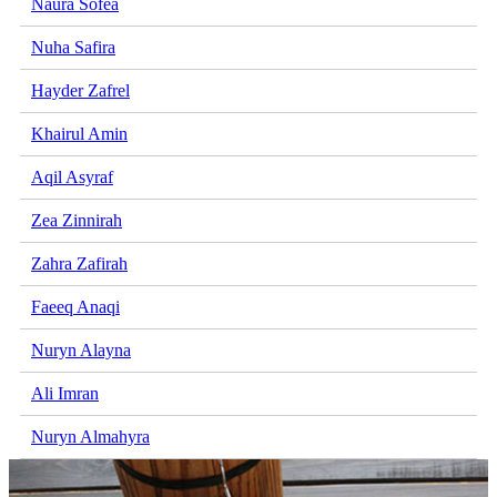
Naura Sofea
Nuha Safira
Hayder Zafrel
Khairul Amin
Aqil Asyraf
Zea Zinnirah
Zahra Zafirah
Faeeq Anaqi
Nuryn Alayna
Ali Imran
Nuryn Almahyra