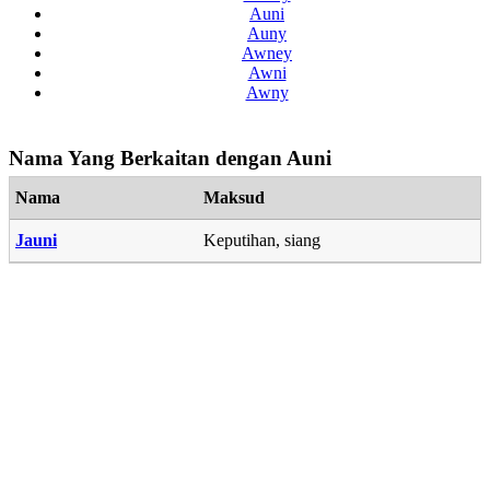
Auni
Auny
Awney
Awni
Awny
Nama Yang Berkaitan dengan Auni
Nama
Maksud
Jauni
Keputihan, siang