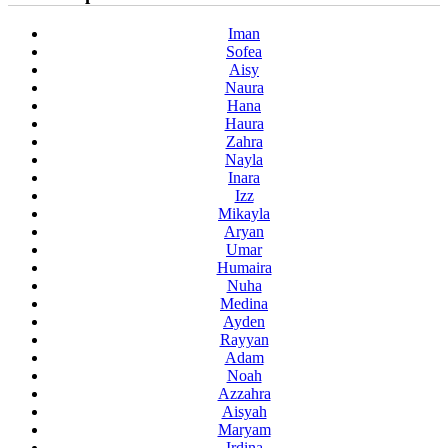
Iman
Sofea
Aisy
Naura
Hana
Haura
Zahra
Nayla
Inara
Izz
Mikayla
Aryan
Umar
Humaira
Nuha
Medina
Ayden
Rayyan
Adam
Noah
Azzahra
Aisyah
Maryam
Irdina