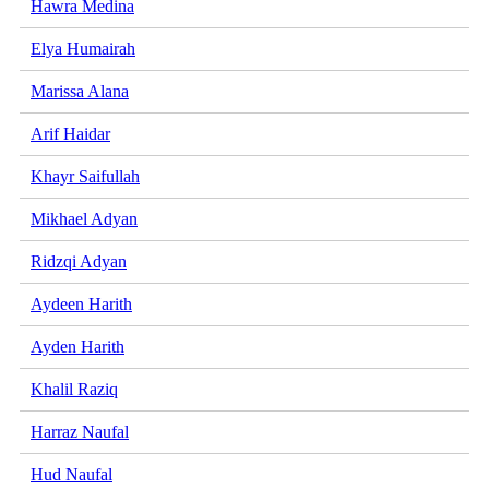
Hawra Medina
Elya Humairah
Marissa Alana
Arif Haidar
Khayr Saifullah
Mikhael Adyan
Ridzqi Adyan
Aydeen Harith
Ayden Harith
Khalil Raziq
Harraz Naufal
Hud Naufal