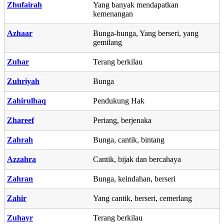
Zhufairah
Yang banyak mendapatkan
kemenangan
Azhaar
Bunga-bunga, Yang berseri, yang
gemilang
Zuhar
Terang berkilau
Zuhriyah
Bunga
Zahirulhaq
Pendukung Hak
Zhareef
Periang, berjenaka
Zahrah
Bunga, cantik, bintang
Azzahra
Cantik, bijak dan bercahaya
Zahran
Bunga, keindahan, berseri
Zahir
Yang cantik, berseri, cemerlang
Zuhayr
Terang berkilau