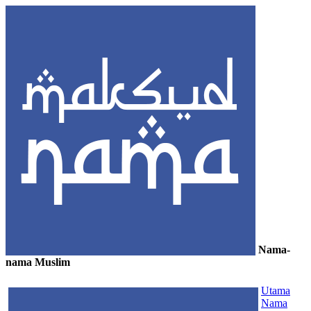
Nama-
nama Muslim
≡
Utama
Nama