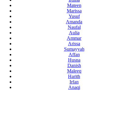
Mateen
Marissa
Yusuf
Amanda
Naufal
Aulia
Ammar
Arissa
Sumayyah
Affan
Husna
Danish
Maleeq
Harith
Irfan
Anaqi