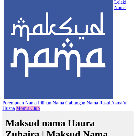
Lelaki
Nama
Perempuan
Nama Pilihan
Nama Gabungan
Nama Rasul
Asma’ul
Husna
Mom's Club
Maksud nama Haura
Zuhaira | Maksud Nama