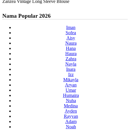
Zanzea Vintage Long Sleeve Blouse
Nama Popular 2026
Iman
Sofea
Aisy
Naura
Hana
Haura
Zahra
Nayla
Inara
Izz
Mikayla
Aryan
Umar
Humaira
Nuha
Medina
Ayden
Rayyan
Adam
Noah