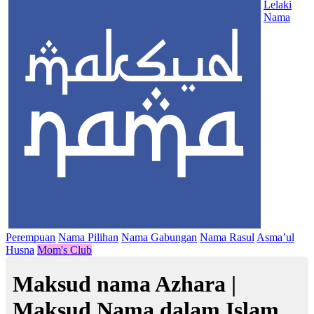
Lelaki
Nama
Perempuan
Nama Pilihan
Nama Gabungan
Nama Rasul
Asma’ul
Husna
Mom's Club
Maksud nama Azhara |
Maksud Nama dalam Islam