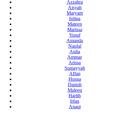
Azzahra
Aisyah
Maryam
Irdina
Mateen
Marissa
Yusuf
Amanda
Naufal
Aulia
Ammar
Arissa
Sumayyah
Affan
Husna
Danish
Maleeq
Harith
Irfan
Anaqi