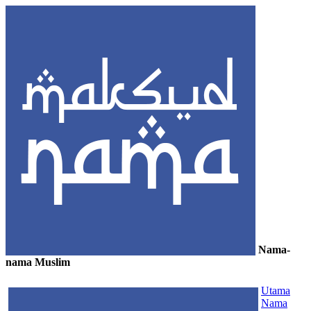
Nama-
nama Muslim
≡
Utama
Nama