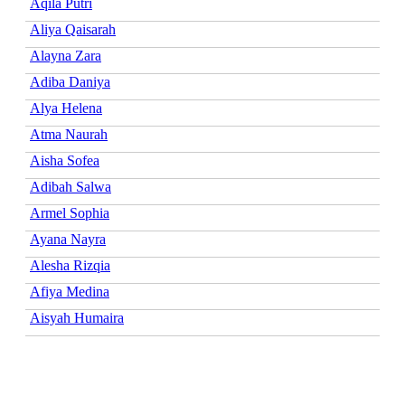
Aqila Putri
Aliya Qaisarah
Alayna Zara
Adiba Daniya
Alya Helena
Atma Naurah
Aisha Sofea
Adibah Salwa
Armel Sophia
Ayana Nayra
Alesha Rizqia
Afiya Medina
Aisyah Humaira