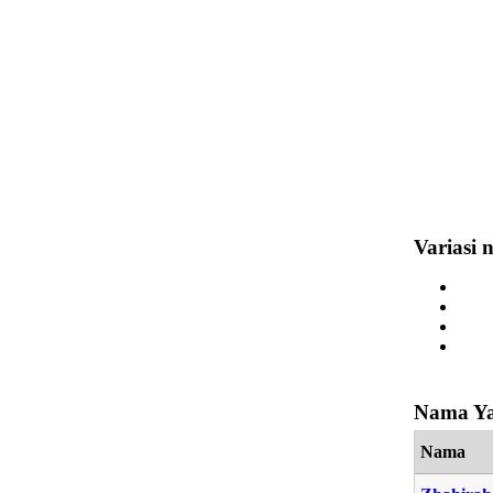
Variasi 
Nama Ya
Nama