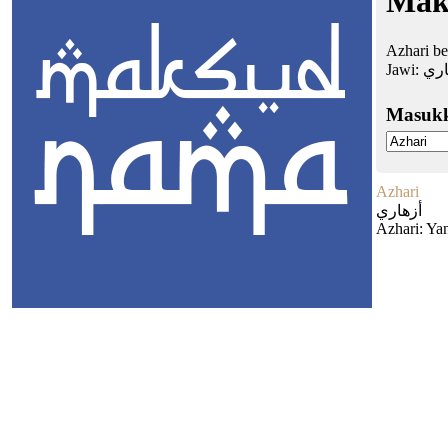
Mak
Azhari be
Jawi:
اري
Masuk
Azhari
أزهاري
Azhari: Ya