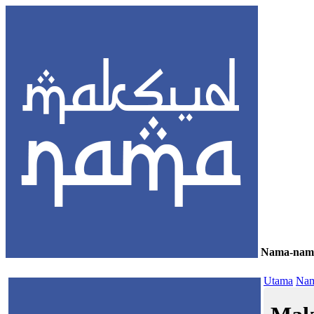
Nama-nam
≡
Utama
Nam