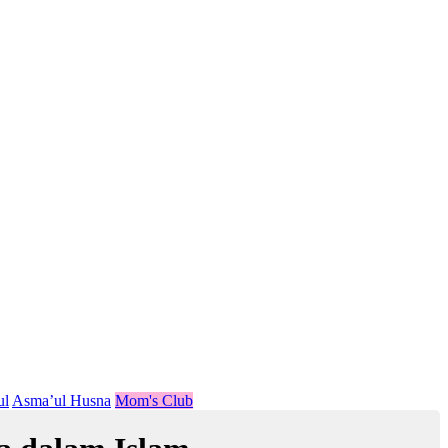
ul
Asma’ul Husna
Mom's Club