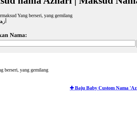
sud nama Azhari | Maksud Nama
rmaksud Yang berseri, yang gemilang
أزه
kan Nama:
ng berseri, yang gemilang
✚ Baju Baby Custom Nama 'Azh