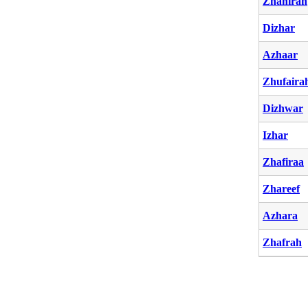
Zhahirah
Dizhar
Azhaar
Zhufaira
Dizhwar
Izhar
Zhafiraa
Zhareef
Azhara
Zhafrah