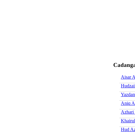
Cadanga
Aisar A
Hudzai
Yazdan
Aniq A
Azhari
Khairul
Hud Az