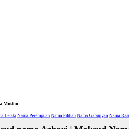
a Muslim
a Lelaki
Nama Perempuan
Nama Pilihan
Nama Gabungan
Nama Ras