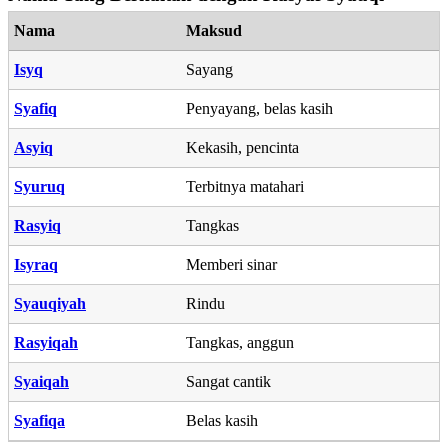
Nama
Maksud
Isyq
Sayang
Syafiq
Penyayang, belas kasih
Asyiq
Kekasih, pencinta
Syuruq
Terbitnya matahari
Rasyiq
Tangkas
Isyraq
Memberi sinar
Syauqiyah
Rindu
Rasyiqah
Tangkas, anggun
Syaiqah
Sangat cantik
Syafiqa
Belas kasih