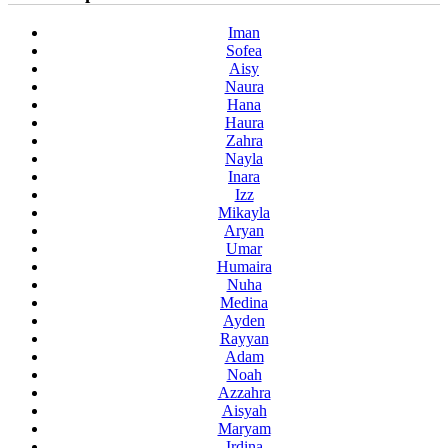
Iman
Sofea
Aisy
Naura
Hana
Haura
Zahra
Nayla
Inara
Izz
Mikayla
Aryan
Umar
Humaira
Nuha
Medina
Ayden
Rayyan
Adam
Noah
Azzahra
Aisyah
Maryam
Irdina