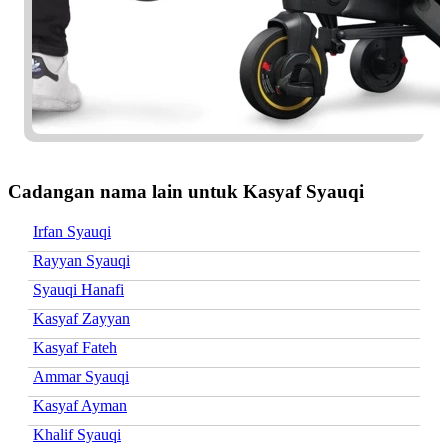
Cadangan nama lain untuk Kasyaf Syauqi
Irfan Syauqi
Rayyan Syauqi
Syauqi Hanafi
Kasyaf Zayyan
Kasyaf Fateh
Ammar Syauqi
Kasyaf Ayman
Khalif Syauqi