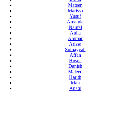
Mateen
Marissa
Yusuf
Amanda
Naufal
Aulia
Ammar
Arissa
Sumayyah
Affan
Husna
Danish
Maleeq
Harith
Irfan
Anaqi