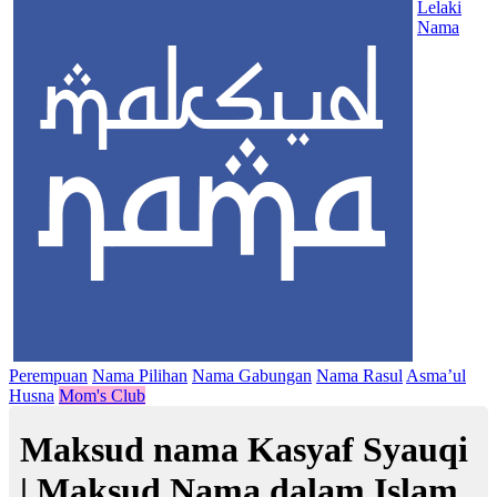
Lelaki
Nama
Perempuan
Nama Pilihan
Nama Gabungan
Nama Rasul
Asma’ul
Husna
Mom's Club
Maksud nama Kasyaf Syauqi
| Maksud Nama dalam Islam