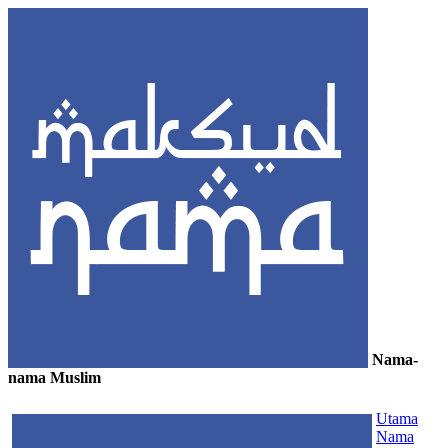
Nama-
nama Muslim
≡
Utama
Nama