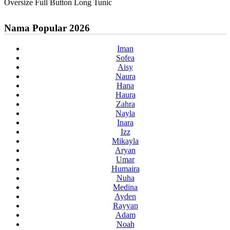
Oversize Full Button Long Tunic
Nama Popular 2026
Iman
Sofea
Aisy
Naura
Hana
Haura
Zahra
Nayla
Inara
Izz
Mikayla
Aryan
Umar
Humaira
Nuha
Medina
Ayden
Rayyan
Adam
Noah