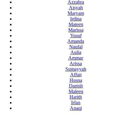
Azzahra
Aisyah
Maryam
Irdina
Mateen
Marissa
Yusuf
Amanda
Naufal
Aulia
Ammar
Arissa
Sumayyah
Affan
Husna
Danish
Maleeq
Harith
Irfan
Anaqi