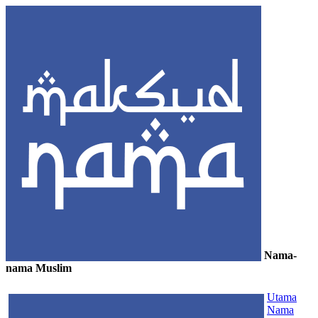
Nama-
nama Muslim
≡
Utama
Nama