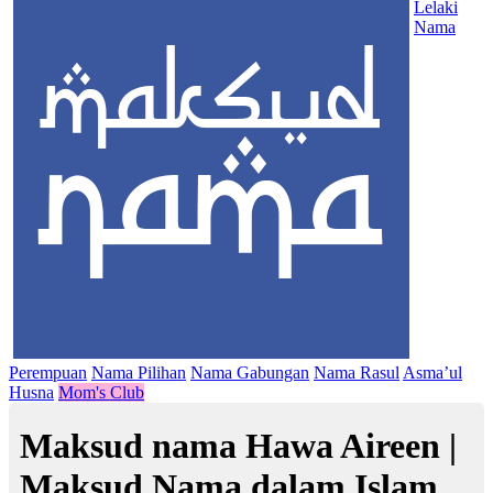
Lelaki
Nama
Perempuan
Nama Pilihan
Nama Gabungan
Nama Rasul
Asma’ul
Husna
Mom's Club
Maksud nama Hawa Aireen |
Maksud Nama dalam Islam