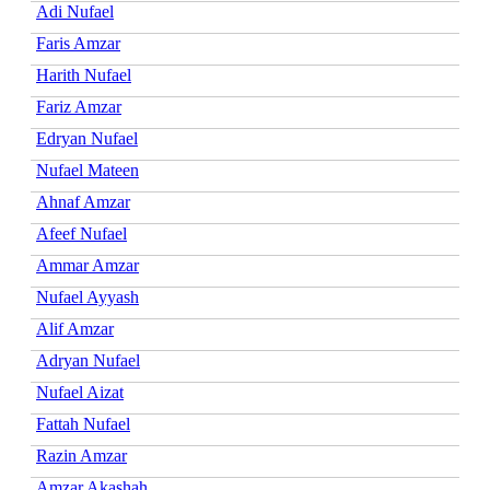
Adi Nufael
Faris Amzar
Harith Nufael
Fariz Amzar
Edryan Nufael
Nufael Mateen
Ahnaf Amzar
Afeef Nufael
Ammar Amzar
Nufael Ayyash
Alif Amzar
Adryan Nufael
Nufael Aizat
Fattah Nufael
Razin Amzar
Amzar Akashah