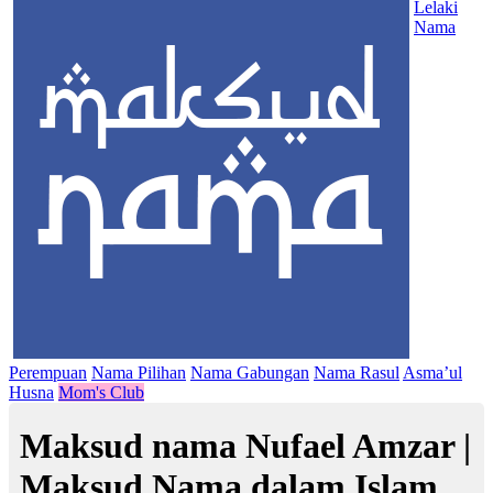
Lelaki
Nama
Perempuan
Nama Pilihan
Nama Gabungan
Nama Rasul
Asma’ul
Husna
Mom's Club
Maksud nama Nufael Amzar |
Maksud Nama dalam Islam