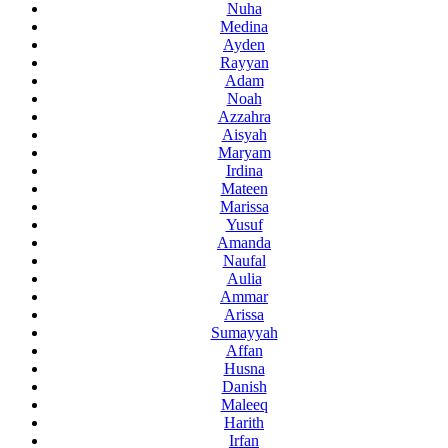
Nuha
Medina
Ayden
Rayyan
Adam
Noah
Azzahra
Aisyah
Maryam
Irdina
Mateen
Marissa
Yusuf
Amanda
Naufal
Aulia
Ammar
Arissa
Sumayyah
Affan
Husna
Danish
Maleeq
Harith
Irfan