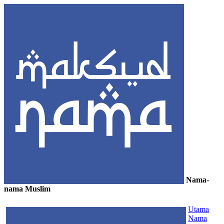
Nama-
nama Muslim
≡
Utama
Nama