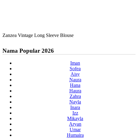
Zanzea Vintage Long Sleeve Blouse
Nama Popular 2026
Iman
Sofea
Aisy
Naura
Hana
Haura
Zahra
Nayla
Inara
Izz
Mikayla
Aryan
Umar
Humaira