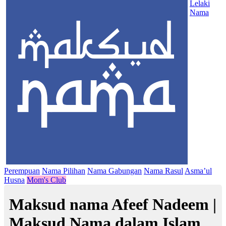
Lelaki
Nama
Perempuan
Nama Pilihan
Nama Gabungan
Nama Rasul
Asma’ul
Husna
Mom's Club
Maksud nama Afeef Nadeem |
Maksud Nama dalam Islam