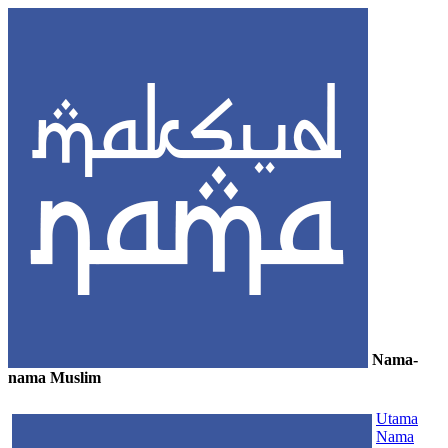
Nama-
nama Muslim
≡
Utama
Nama