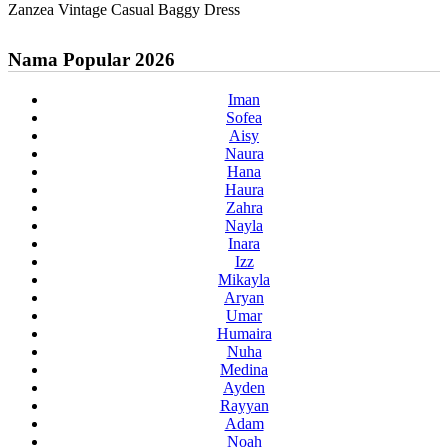
Zanzea Vintage Casual Baggy Dress
Nama Popular 2026
Iman
Sofea
Aisy
Naura
Hana
Haura
Zahra
Nayla
Inara
Izz
Mikayla
Aryan
Umar
Humaira
Nuha
Medina
Ayden
Rayyan
Adam
Noah