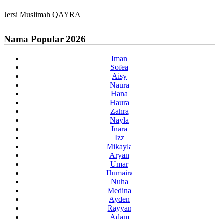
Jersi Muslimah QAYRA
Nama Popular 2026
Iman
Sofea
Aisy
Naura
Hana
Haura
Zahra
Nayla
Inara
Izz
Mikayla
Aryan
Umar
Humaira
Nuha
Medina
Ayden
Rayyan
Adam