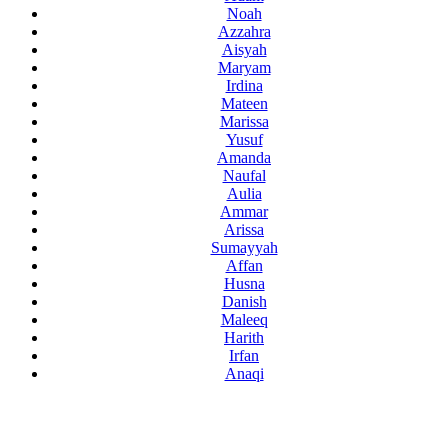
Noah
Azzahra
Aisyah
Maryam
Irdina
Mateen
Marissa
Yusuf
Amanda
Naufal
Aulia
Ammar
Arissa
Sumayyah
Affan
Husna
Danish
Maleeq
Harith
Irfan
Anaqi