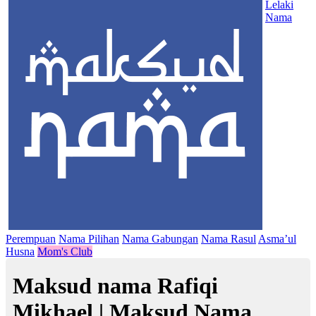
Lelaki
Nama
Perempuan
Nama Pilihan
Nama Gabungan
Nama Rasul
Asma’ul
Husna
Mom's Club
Maksud nama Rafiqi
Mikhael | Maksud Nama