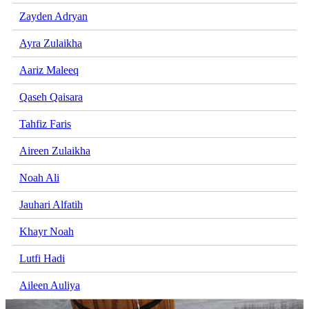
Zayden Adryan
Ayra Zulaikha
Aariz Maleeq
Qaseh Qaisara
Tahfiz Faris
Aireen Zulaikha
Noah Ali
Jauhari Alfatih
Khayr Noah
Lutfi Hadi
Aileen Auliya