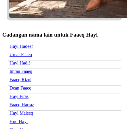
Cadangan nama lain untuk Faaeq Hayl
Hayl Hadeef
Umar Faaeq
Hayl Hadif
Imran Faaeq
Faaeq Rizqi
Dean Faaeq
Hayl Firas
Faaeq Harraz
Hayl Maleeq
Hud Hayl