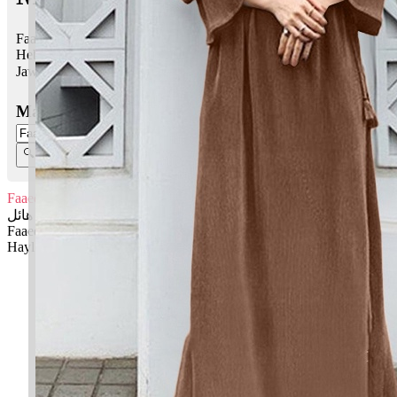
Faaeq Hayl bermaksud Tertinggi, utama, terkenal, terkemuka;
Hebat, yang disegani
Jawi:
فائق هائل
Masukkan Nama:
Faaeq Hayl
فائق هائل
Faaeq: Tertinggi, utama, terkenal, terkemuka
Hayl: Hebat, yang disegani
✚ Baju Baby Custom Nama 'Faaeq Hayl'