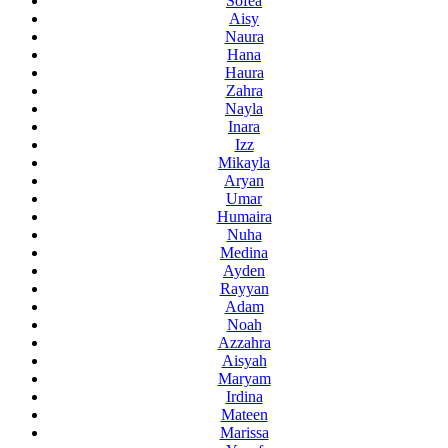
Sofea
Aisy
Naura
Hana
Haura
Zahra
Nayla
Inara
Izz
Mikayla
Aryan
Umar
Humaira
Nuha
Medina
Ayden
Rayyan
Adam
Noah
Azzahra
Aisyah
Maryam
Irdina
Mateen
Marissa