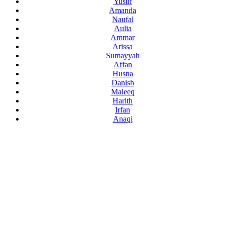
Yusuf
Amanda
Naufal
Aulia
Ammar
Arissa
Sumayyah
Affan
Husna
Danish
Maleeq
Harith
Irfan
Anaqi