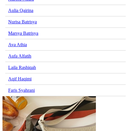
Aulia Qairina
Nurisa Batrisya
Marsya Batrisya
Ava Athia
Aufa Alfatih
Laila Rashiqah
Aqif Haqimi
Faris Syahrani