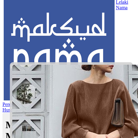
Lelaki
Nama
Perempuan
Nama Pilihan
Nama Gabungan
Nama Rasul
Asma’ul
Husna
Mom's Club
Maksud nama Faaeq Hayl |
Maksud Nama dalam Islam