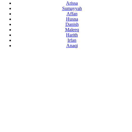
Arissa
Sumayyah
Affan
Husna
Danish
Maleeq
Harith
Irfan
Anaqi