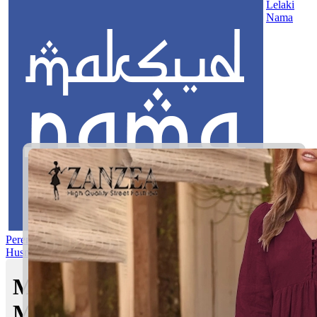
Lelaki
Nama
Perempuan
Nama Pilihan
Nama Gabungan
Nama Rasul
Asma’ul
Husna
Mom's Club
Maksud nama Zuhailin |
Maksud Nama dalam Islam