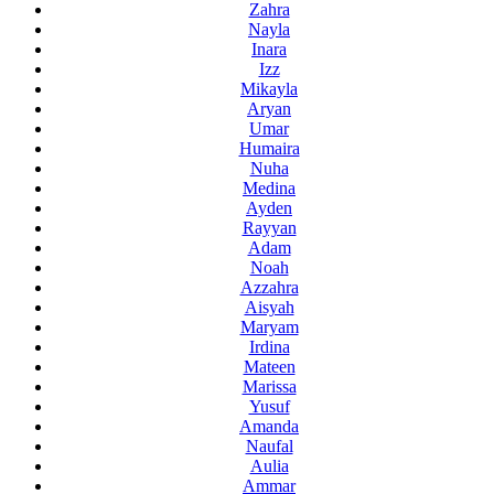
Zahra
Nayla
Inara
Izz
Mikayla
Aryan
Umar
Humaira
Nuha
Medina
Ayden
Rayyan
Adam
Noah
Azzahra
Aisyah
Maryam
Irdina
Mateen
Marissa
Yusuf
Amanda
Naufal
Aulia
Ammar