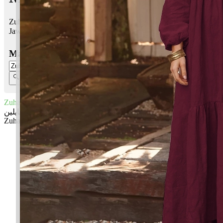
Zuhailin bermaksud Yang tenang
Jawi:
زوهايلين
Masukkan Nama:
Zuhailin
زوهايلين
Zuhailin: Yang tenang
✚ Baju Baby Custom Nama 'Zuhailin'