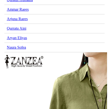
Ammar Raees
Arjuna Raees
Qurratu Aini
Aryan Eliyas
Naura Sofea