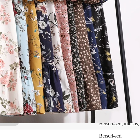
ng Berkaitan dengan Ayyash Nadhir
Maksud
Mempunyai kehidup
Emas
Berseri-seri, khusus,
Berseri-seri