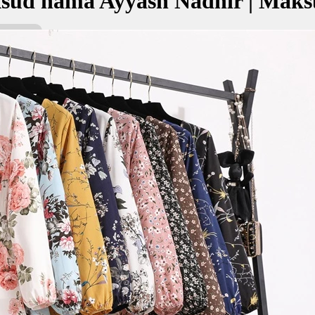
sud nama Ayyash Nadhir | Maks
adhir bermaksud Mempunyai kehidupan yang baik; Indah, elok
عياش نا
kan Nama:
dhir
ع
empunyai kehidupan yang baik
ah, elok
✚ Baju Baby Custom Nama 'Ay