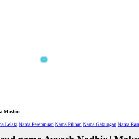
×
a Muslim
a Lelaki
Nama Perempuan
Nama Pilihan
Nama Gabungan
Nama Ras