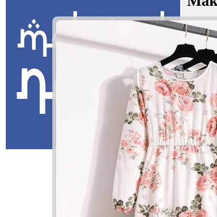
Mak
Ayyash N
Jawi:
ضر
Masuk
Ayyash Na
ياش ناضر
Ayyash: M
Nadhir: Ind