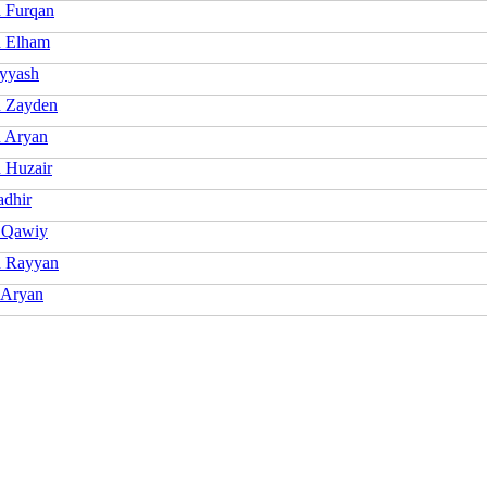
 Furqan
 Elham
yyash
 Zayden
 Aryan
 Huzair
dhir
 Qawiy
 Rayyan
 Aryan