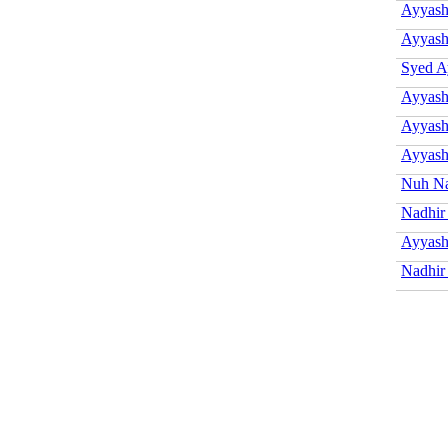
Ayyash
Ayyash
Syed A
Ayyash
Ayyash
Ayyash
Nuh Na
Nadhir
Ayyash
Nadhir