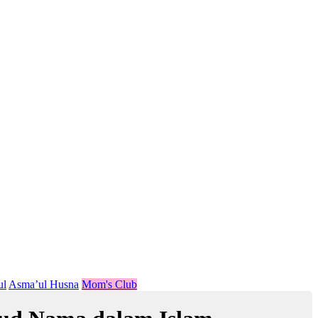
ul
Asma’ul Husna
Mom's Club