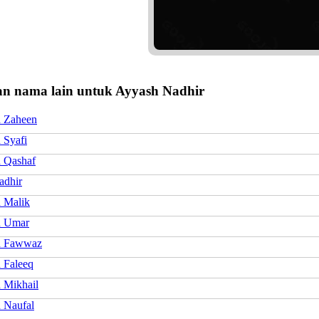
n nama lain untuk Ayyash Nadhir
 Zaheen
 Syafi
 Qashaf
adhir
 Malik
h Umar
h Fawwaz
 Faleeq
 Mikhail
 Naufal