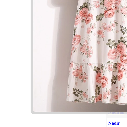
Nama Ya
Nama
Ayyish
Nudhar
Nadirah
Nadir