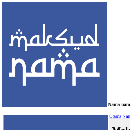
Nama-nam
≡
Utama
Nam