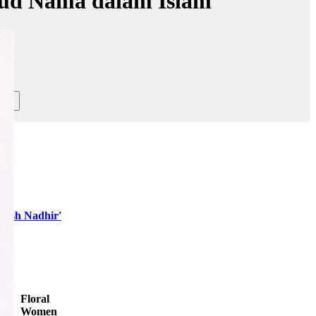
ud Nama dalam Islam
yash Nadhir'
Floral
Women