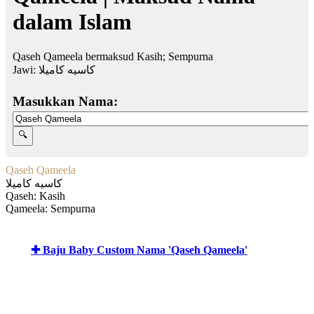
dalam Islam
Qaseh Qameela bermaksud Kasih; Sempurna
Jawi:
كاسيه كاميلا
Masukkan Nama:
Qaseh Qameela
كاسيه كاميلا
Qaseh: Kasih
Qameela: Sempurna
✚ Baju Baby Custom Nama 'Qaseh Qameela'