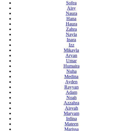
Sofea
Aisy
Naura
Hana
Haura
Zahra
Nayla
Inara
Izz
Mikayla
Aryan
Umar
Humaira
Nuha
Medina
Ayden
Rayyan
Adam
Noah
Azzahra
Aisyah
Maryam
Irdina
Mateen
Marissa