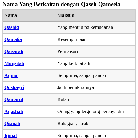
Nama Yang Berkaitan dengan Qaseh Qameela
Nama
Maksud
Qashid
Yang menuju pd kemudahan
Qamalia
Kesempurnaan
Qaisarah
Permaisuri
Muqsitah
Yang berbuat adil
Aqmal
Sempurna, sangat pandai
Qushayyi
Jauh pemikirannya
Qamarul
Bulan
Aqashah
Orang yang tergolong percaya diri
Qismah
Bahagian, nasib
Iqmal
Sempurna, sangat pandai