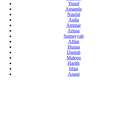
Yusuf
Amanda
Naufal
Aulia
Ammar
Arissa
Sumayyah
Affan
Husna
Danish
Maleeq
Harith
Irfan
Anaqi