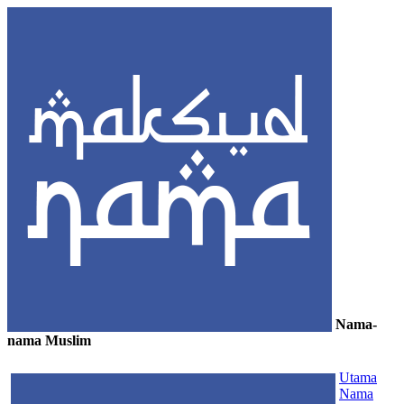
Nama-
nama Muslim
≡
Utama
Nama