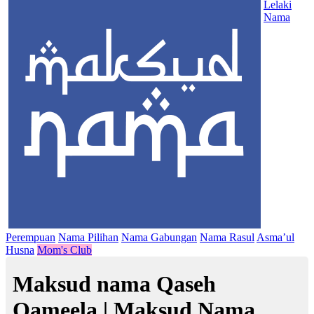
Lelaki
Nama
Perempuan
Nama Pilihan
Nama Gabungan
Nama Rasul
Asma’ul
Husna
Mom's Club
Maksud nama Qaseh
Qameela | Maksud Nama