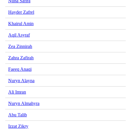
Nuha Safira
Hayder Zafrel
Khairul Amin
Aqil Asyraf
Zea Zinnirah
Zahra Zafirah
Faeeq Anaqi
Nuryn Alayna
Ali Imran
Nuryn Almahyra
Abu Talib
Izzat Zikry