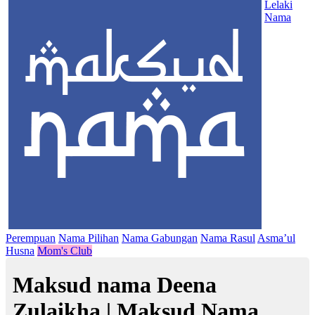
Lelaki
Nama
Perempuan
Nama Pilihan
Nama Gabungan
Nama Rasul
Asma’ul
Husna
Mom's Club
Maksud nama Deena
Zulaikha | Maksud Nama