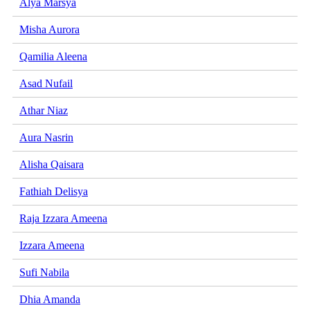
Alya Marsya
Misha Aurora
Qamilia Aleena
Asad Nufail
Athar Niaz
Aura Nasrin
Alisha Qaisara
Fathiah Delisya
Raja Izzara Ameena
Izzara Ameena
Sufi Nabila
Dhia Amanda