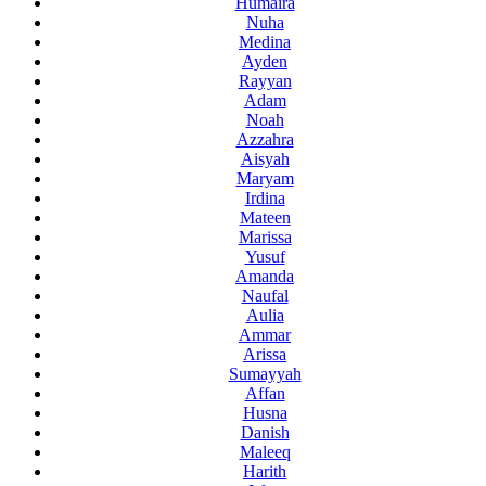
Humaira
Nuha
Medina
Ayden
Rayyan
Adam
Noah
Azzahra
Aisyah
Maryam
Irdina
Mateen
Marissa
Yusuf
Amanda
Naufal
Aulia
Ammar
Arissa
Sumayyah
Affan
Husna
Danish
Maleeq
Harith