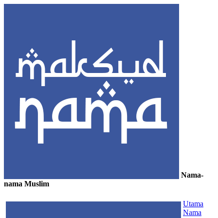
Nama-
nama Muslim
≡
Utama
Nama