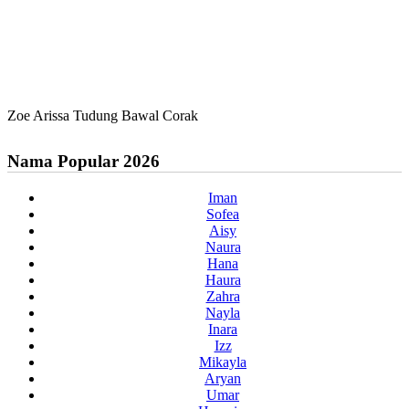
Zoe Arissa Tudung Bawal Corak
Nama Popular 2026
Iman
Sofea
Aisy
Naura
Hana
Haura
Zahra
Nayla
Inara
Izz
Mikayla
Aryan
Umar