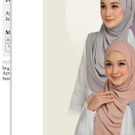
Ayra Seroja bermaksud Mulia, dihormati; Bunga seroja, teratai
Jawi:
ایرا سروجا
Masukkan Nama:
Ayra Seroja
ایرا سروجا
Ayra: Mulia, dihormati
Seroja: Bunga seroja, teratai
✚ Baju Baby Custom Nama 'Ayra Seroja'