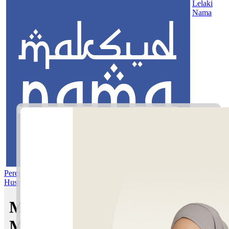
Lelaki
Nama
Perempuan
Nama Pilihan
Nama Gabungan
Nama Rasul
Asma’ul
Husna
Mom's Club
Maksud nama Ayra Seroja |
Maksud Nama dalam Islam