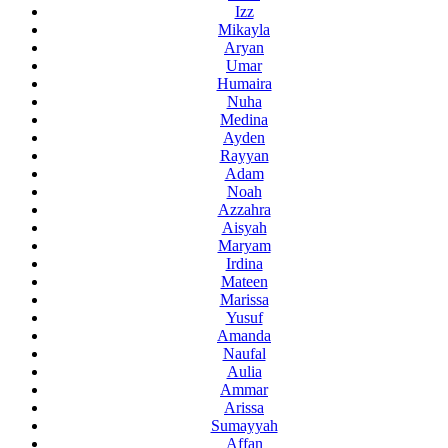
Izz
Mikayla
Aryan
Umar
Humaira
Nuha
Medina
Ayden
Rayyan
Adam
Noah
Azzahra
Aisyah
Maryam
Irdina
Mateen
Marissa
Yusuf
Amanda
Naufal
Aulia
Ammar
Arissa
Sumayyah
Affan