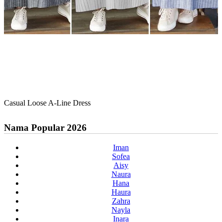
Casual Loose A-Line Dress
Nama Popular 2026
Iman
Sofea
Aisy
Naura
Hana
Haura
Zahra
Nayla
Inara