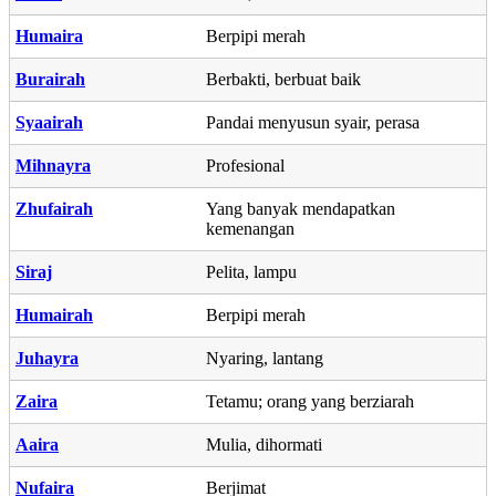
Humaira
Berpipi merah
Burairah
Berbakti, berbuat baik
Syaairah
Pandai menyusun syair, perasa
Mihnayra
Profesional
Zhufairah
Yang banyak mendapatkan
kemenangan
Siraj
Pelita, lampu
Humairah
Berpipi merah
Juhayra
Nyaring, lantang
Zaira
Tetamu; orang yang berziarah
Aaira
Mulia, dihormati
Nufaira
Berjimat