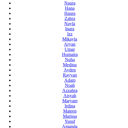
Naura
Hana
Haura
Zahra
Nayla
Inara
Izz
Mikayla
Aryan
Umar
Humaira
Nuha
Medina
Ayden
Rayyan
Adam
Noah
Azzahra
Aisyah
Maryam
Irdina
Mateen
Marissa
Yusuf
Amanda