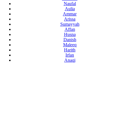
Naufal
Aulia
Ammar
Arissa
Sumayyah
Affan
Husna
Danish
Maleeq
Harith
Irfan
Anaqi