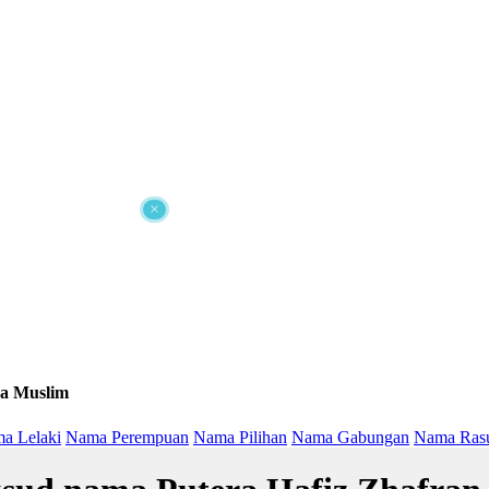
×
a Muslim
a Lelaki
Nama Perempuan
Nama Pilihan
Nama Gabungan
Nama Ras