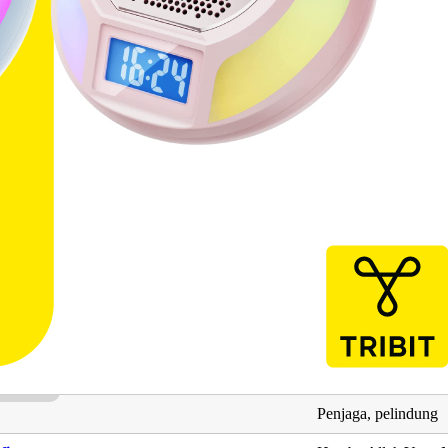
ng Berkaitan dengan Putera Hafiz Zhafran
Maksud
Hafal
Putera
Penjaga, pelindung