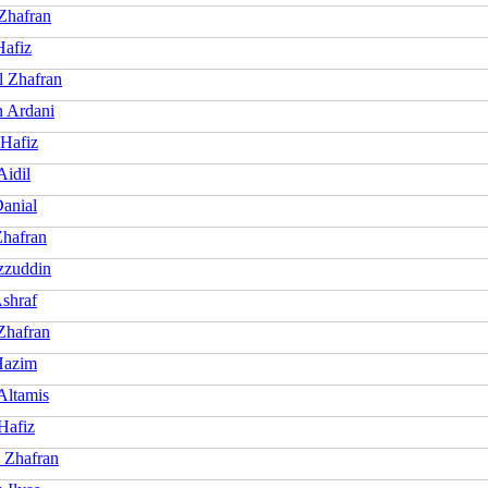
Zhafran
Hafiz
l Zhafran
n Ardani
 Hafiz
Aidil
Danial
hafran
zzuddin
Ashraf
Zhafran
Hazim
Altamis
Hafiz
 Zhafran