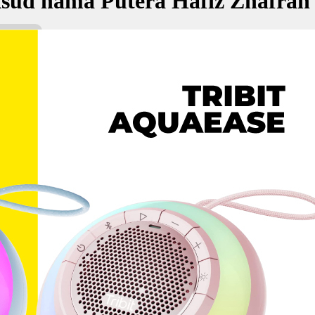
sud nama Putera Hafiz Zhafran
fiz Zhafran bermaksud Putera; Penjaga, pelindung; Kejayaan
ڤوترا حفيظ ظ
kan Nama:
iz Zhafran
ڤوترا ح
era
jaga, pelindung
ejayaan
✚ Baju Baby Custom Nama 'Put