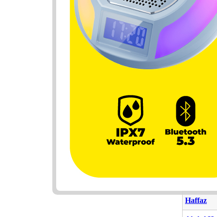
Nama Ya
Nama
Hifzan
Putra
Haffaz