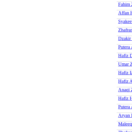
Fahim 
Affan 
Syakee
Zhafra
Dzakir
Putera 
Hafiz 
Umar Z
Hafiz I
Hafiz 
Anaqi 
Hafiz 
Putera 
Aryan 
Maleeq