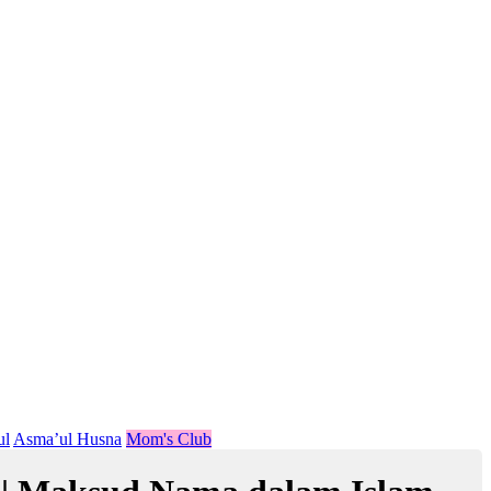
ul
Asma’ul Husna
Mom's Club