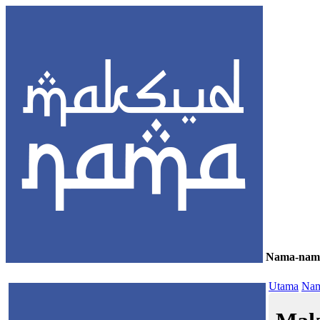
Nama-nam
≡
Utama
Nam