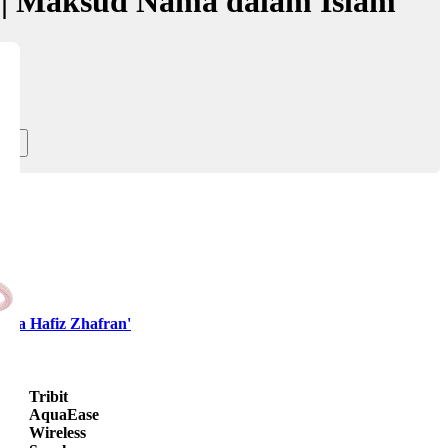
 | Maksud Nama dalam Islam
era Hafiz Zhafran'
Tribit
AquaEase
Wireless