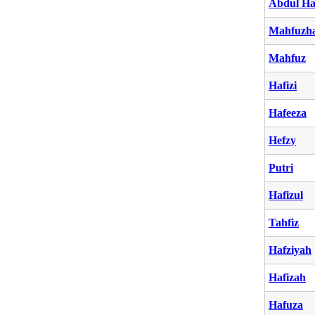
Abdul Ha
Mahfuzh
Mahfuz
Hafizi
Hafeeza
Hefzy
Putri
Hafizul
Tahfiz
Hafziyah
Hafizah
Hafuza