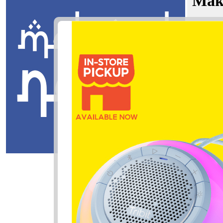
Mak
Putera Ha
Jawi:
فرن
Masuk
Putera Haf
فيظ ظفرن
Putera: Put
Hafiz: Pen
Zhafran: K