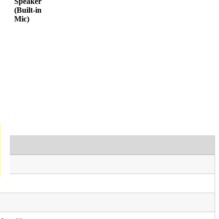
Speaker
(Built-in
Mic)