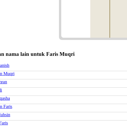
n nama lain untuk Faris Muqri
anish
n Muqri
mran
li
Aqasha
 Faris
Muhsin
Faris