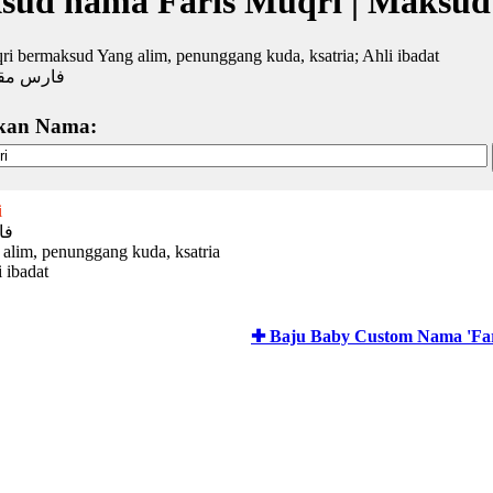
sud nama Faris Muqri | Maksud
ri bermaksud Yang alim, penunggang kuda, ksatria; Ahli ibadat
فارس مق
kan Nama:
i
فا
 alim, penunggang kuda, ksatria
 ibadat
✚ Baju Baby Custom Nama 'Far