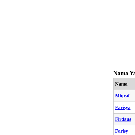
Nama Ya
Nama
Miqraf
Farisya
Firdaus
Farisy