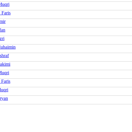
Muqri
 Faris
mir
rfan
zri
Muhaimin
shraf
Hakimi
uqri
 Faris
Muqri
Aryan