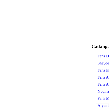
Cadanga
Faris D
Shayde
Faris I
Faris A
Faris 
Nuqman
Faris 
Aryan 