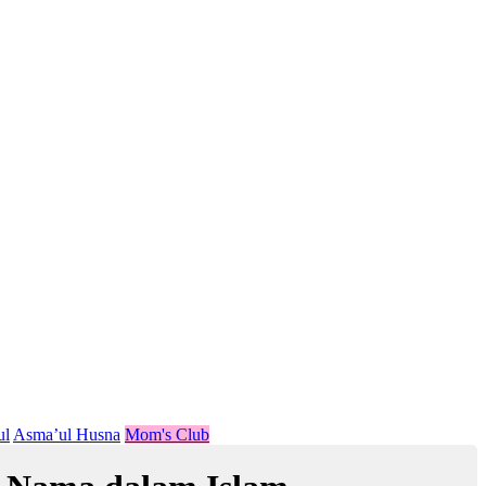
ul
Asma’ul Husna
Mom's Club