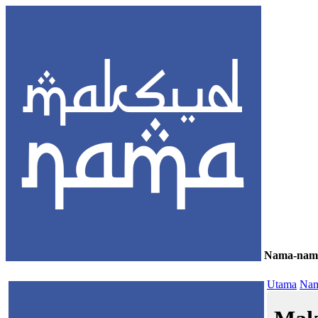
Nama-nam
≡
Utama
Nam