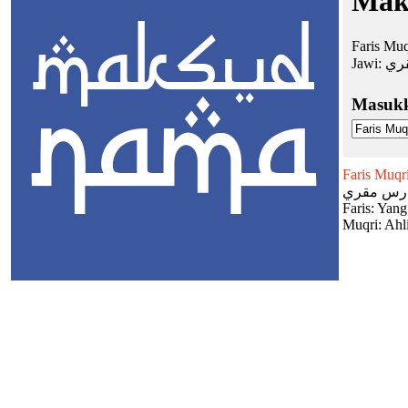
Mak
Faris Muq
Jawi:
ري
Masuk
Faris Muqr
رس مقري
Faris: Yang
Muqri: Ahli