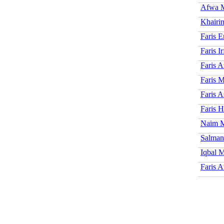
Afwa 
Khairin
Faris E
Faris I
Faris A
Faris 
Faris A
Faris 
Naim M
Salman
Iqbal 
Faris 