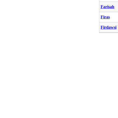
Farisah
Firas
Firdawsi