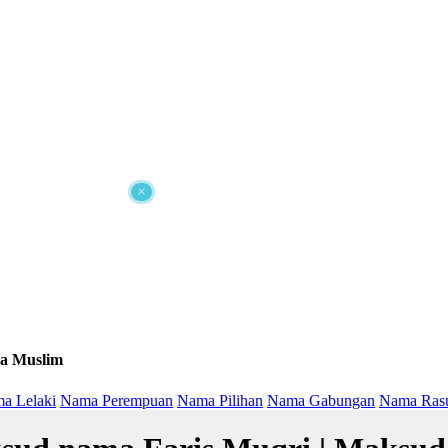
×
a Muslim
a Lelaki
Nama Perempuan
Nama Pilihan
Nama Gabungan
Nama Ras