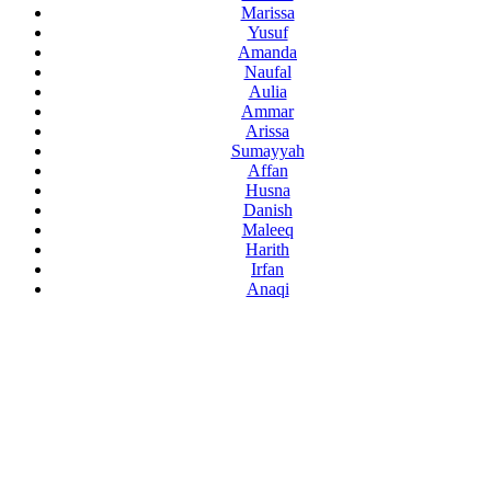
Marissa
Yusuf
Amanda
Naufal
Aulia
Ammar
Arissa
Sumayyah
Affan
Husna
Danish
Maleeq
Harith
Irfan
Anaqi