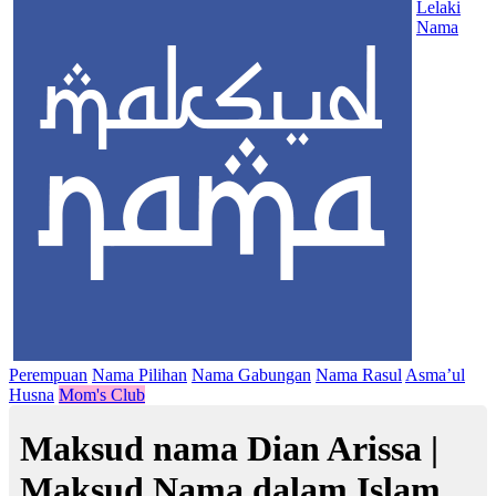
Lelaki
Nama
Perempuan
Nama Pilihan
Nama Gabungan
Nama Rasul
Asma’ul
Husna
Mom's Club
Maksud nama Dian Arissa |
Maksud Nama dalam Islam