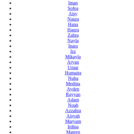
Iman
Sofea
Aisy
Naura
Hana
Haura
Zahra
Nayla
Inara
Izz
Mikayla
Aryan
Umar
Humaira
Nuha
Medina
Ayden
Rayyan
Adam
Noah
Azzahra
Aisyah
Maryam
Irdina
Mateen