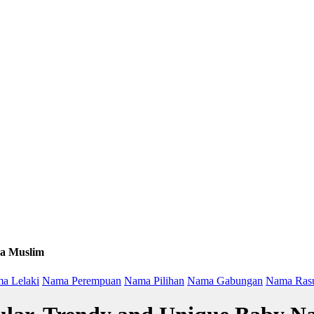
a Muslim
a Lelaki
Nama Perempuan
Nama Pilihan
Nama Gabungan
Nama Ras