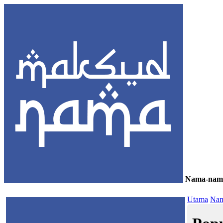
Nama-nam
≡
Utama
Nam