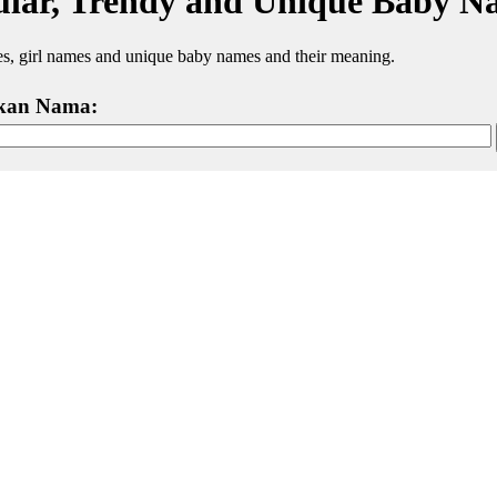
lar, Trendy and Unique Baby N
, girl names and unique baby names and their meaning.
kan Nama: