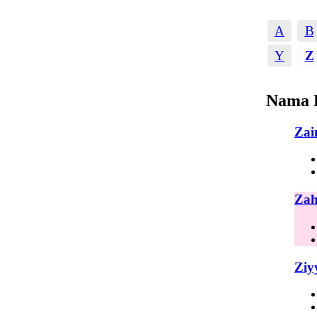
A
B
Y
Z
Nama 
Zai
Zah
Ziy