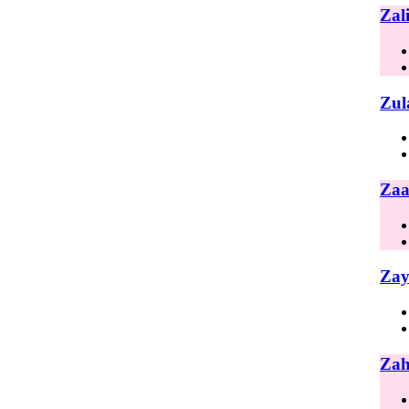
Zal
Zul
Zaa
Zay
Zah