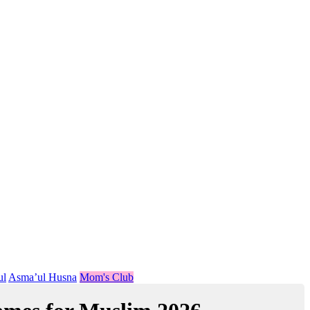
ul
Asma’ul Husna
Mom's Club