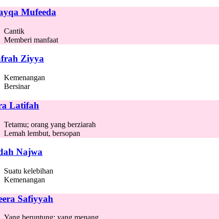
ayqa Mufeeda
Cantik
Memberi manfaat
frah Ziyya
Kemenangan
Bersinar
ra Latifah
Tetamu; orang yang berziarah
Lemah lembut, bersopan
dah Najwa
Suatu kelebihan
Kemenangan
eera Safiyyah
Yang beruntung; yang menang