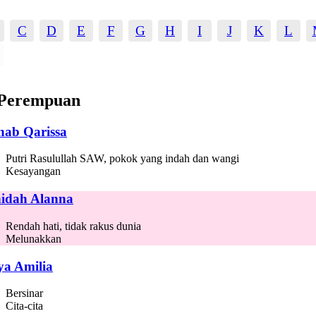
C
D
E
F
G
H
I
J
K
L
Perempuan
nab Qarissa
Putri Rasulullah SAW, pokok yang indah dan wangi
Kesayangan
idah Alanna
Rendah hati, tidak rakus dunia
Melunakkan
ya Amilia
Bersinar
Cita-cita