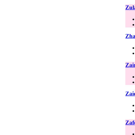
Zul
Zha
Zai
Zai
Zaf