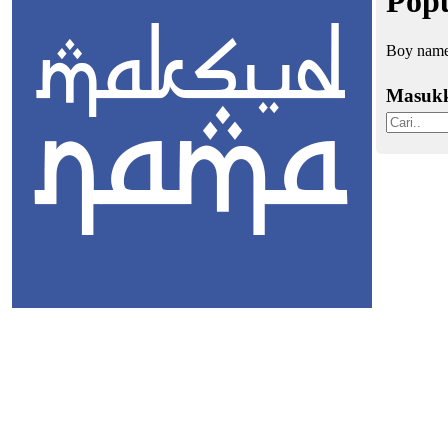
Popu
Boy names
Masuk