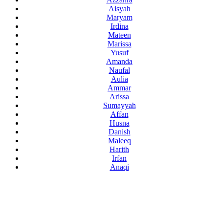
Aisyah
Maryam
Irdina
Mateen
Marissa
Yusuf
Amanda
Naufal
Aulia
Ammar
Arissa
Sumayyah
Affan
Husna
Danish
Maleeq
Harith
Irfan
Anaqi