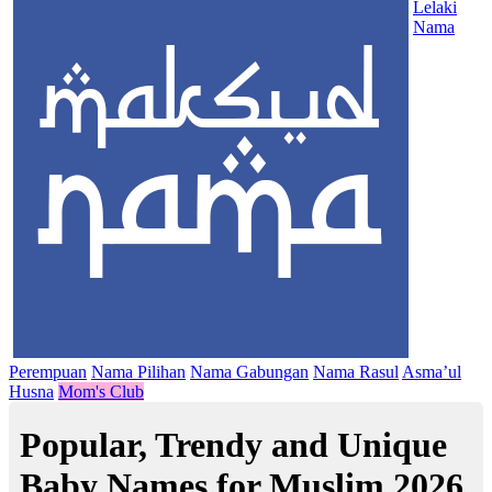
Lelaki
Nama
Perempuan
Nama Pilihan
Nama Gabungan
Nama Rasul
Asma’ul
Husna
Mom's Club
Popular, Trendy and Unique
Baby Names for Muslim 2026