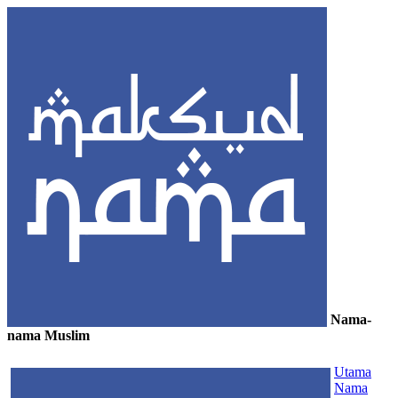
Nama-
nama Muslim
≡
Utama
Nama