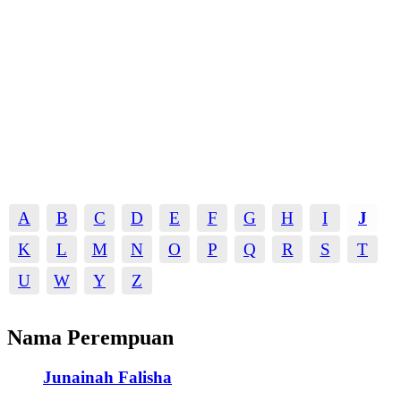
A
B
C
D
E
F
G
H
I
J
K
L
M
N
O
P
Q
R
S
T
U
W
Y
Z
Nama Perempuan
Junainah Falisha