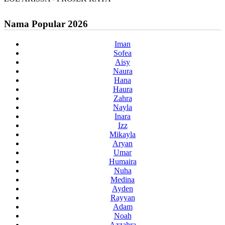
Nama Popular 2026
Iman
Sofea
Aisy
Naura
Hana
Haura
Zahra
Nayla
Inara
Izz
Mikayla
Aryan
Umar
Humaira
Nuha
Medina
Ayden
Rayyan
Adam
Noah
Azzahra