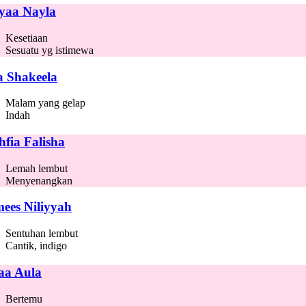
yaa Nayla
Kesetiaan
Sesuatu yg istimewa
a Shakeela
Malam yang gelap
Indah
hfia Falisha
Lemah lembut
Menyenangkan
ees Niliyyah
Sentuhan lembut
Cantik, indigo
aa Aula
Bertemu