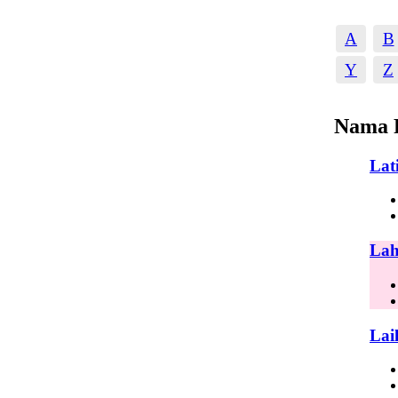
A
B
Y
Z
Nama 
Lat
Lah
Lai