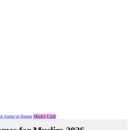
ul
Asma’ul Husna
Mom's Club