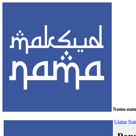
Nama-nam
≡
Utama
Nam