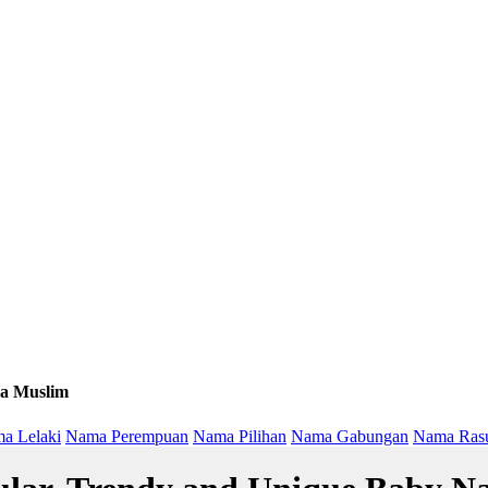
a Muslim
a Lelaki
Nama Perempuan
Nama Pilihan
Nama Gabungan
Nama Ras