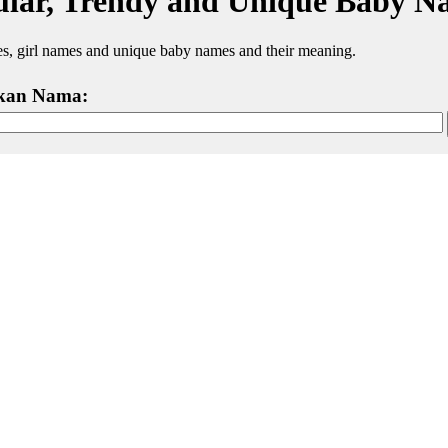
lar, Trendy and Unique Baby N
, girl names and unique baby names and their meaning.
kan Nama: