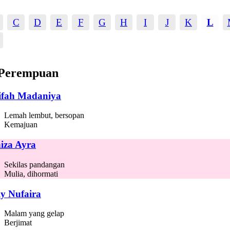
C
D
E
F
G
H
I
J
K
L
Perempuan
ifah Madaniya
Lemah lembut, bersopan
Kemajuan
iza Ayra
Sekilas pandangan
Mulia, dihormati
ly Nufaira
Malam yang gelap
Berjimat