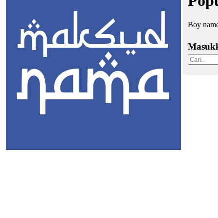
Popu
Boy names
Masuk