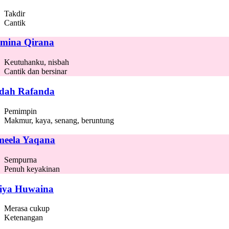
Takdir
Cantik
mina Qirana
Keutuhanku, nisbah
Cantik dan bersinar
dah Rafanda
Pemimpin
Makmur, kaya, senang, beruntung
eela Yaqana
Sempurna
Penuh keyakinan
iya Huwaina
Merasa cukup
Ketenangan