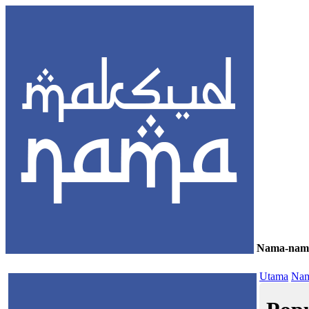
Nama-nam
≡
Utama
Nam