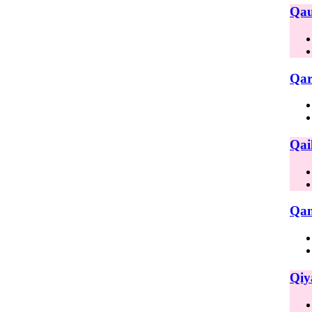
Qau
Qar
Qai
Qam
Qiy