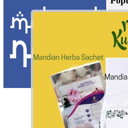
Popu
Boy names
Masuk