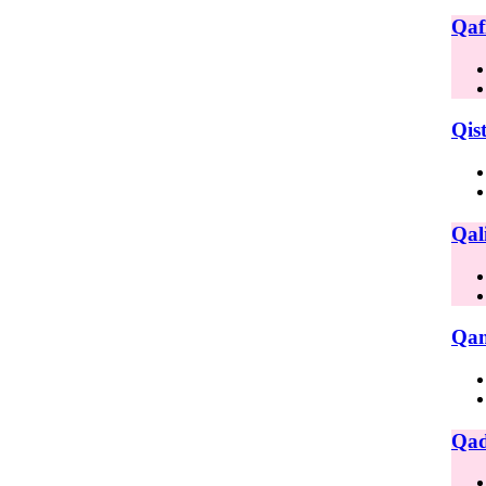
Qaf
Qis
Qal
Qam
Qad