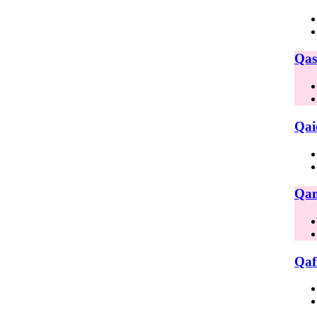
Qas
Qai
Qam
Qaf