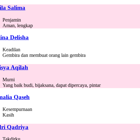
ila Salima
Penjamin
Aman, lengkap
tina Delisha
Keadilan
Gembira dan membuat orang lain gembira
isya Aqilah
Murni
Yang baik budi, bijaksana, dapat dipercaya, pintar
alia Qaseh
Kesempurnaan
Kasih
ri Qadriya
Takdirku