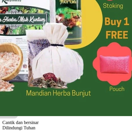
C
D
E
F
G
H
I
J
K
L
Perempuan
dijah Saleha
Nama isteri Rasulullah SAW
Benar
ratu Makayla
Penyejuk hati, kebahagiaan
Pemberian Allah
ana Alisha
Cantik dan bersinar
Dilindungi Tuhan