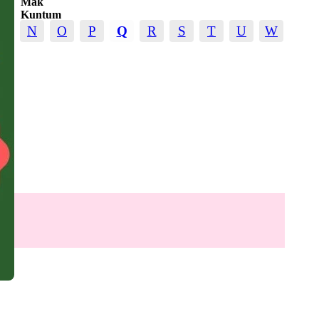
Mak
Kuntum
M
N
O
P
Q
R
S
T
U
W