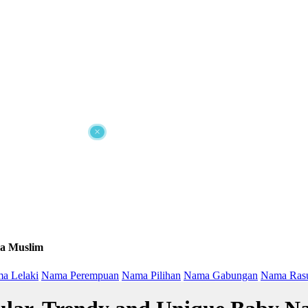
×
a Muslim
a Lelaki
Nama Perempuan
Nama Pilihan
Nama Gabungan
Nama Ras