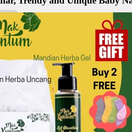
lar, Trendy and Unique Baby N
, girl names and unique baby names and their meaning.
kan Nama: