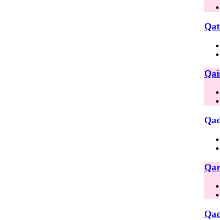
Qat
Qai
Qad
Qar
Qad