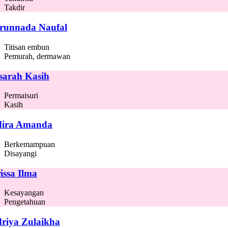
Takdir
runnada Naufal
Titisan embun
Pemurah, dermawan
sarah Kasih
Permaisuri
Kasih
ira Amanda
Berkemampuan
Disayangi
issa Ilma
Kesayangan
Pengetahuan
riya Zulaikha