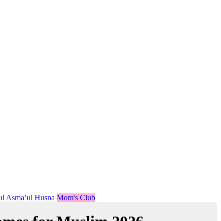
ul
Asma’ul Husna
Mom's Club