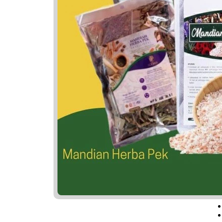
A
B
Y
Z
Nama 
Qha
Qur
Qir