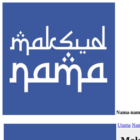
Nama-nam
≡
Utama
Nam