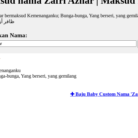
sud nama Zafri Azhar | Maksud
har bermaksud Kemenanganku; Bunga-bunga, Yang berseri, yang gemi
ظافر أز
kan Nama:
r
menanganku
ga-bunga, Yang berseri, yang gemilang
✚ Baju Baby Custom Nama 'Zaf