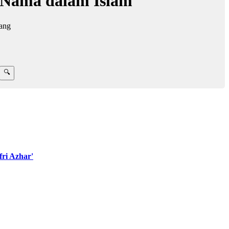
 Nama dalam Islam
lang
ri Azhar'