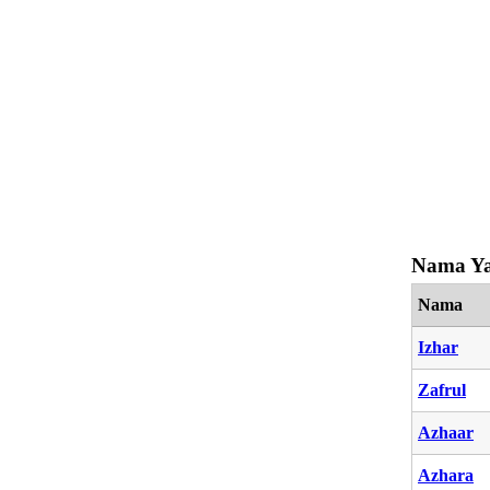
Nama Ya
Nama
Izhar
Zafrul
Azhaar
Azhara