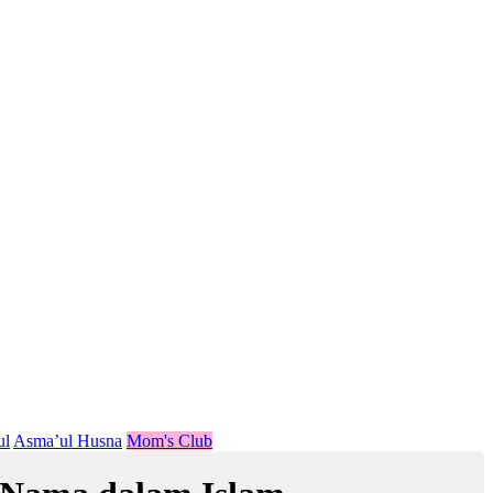
ul
Asma’ul Husna
Mom's Club