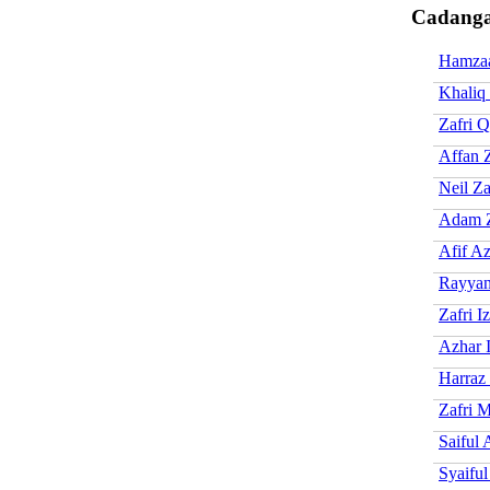
Cadanga
Hamzaa
Khaliq 
Zafri 
Affan Z
Neil Za
Adam Z
Afif A
Rayyan
Zafri I
Azhar 
Harraz 
Zafri M
Saiful 
Syaiful