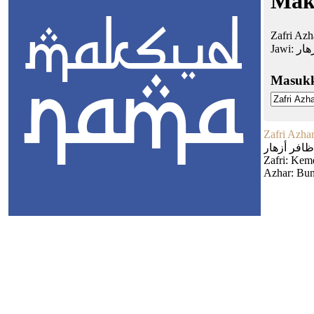
Mak
Zafri Az
Jawi:
هار
Masuk
Zafri Azha
ظافر أزهار
Zafri: Ke
Azhar: Bun