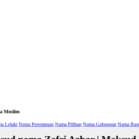
a Muslim
a Lelaki
Nama Perempuan
Nama Pilihan
Nama Gabungan
Nama Ras