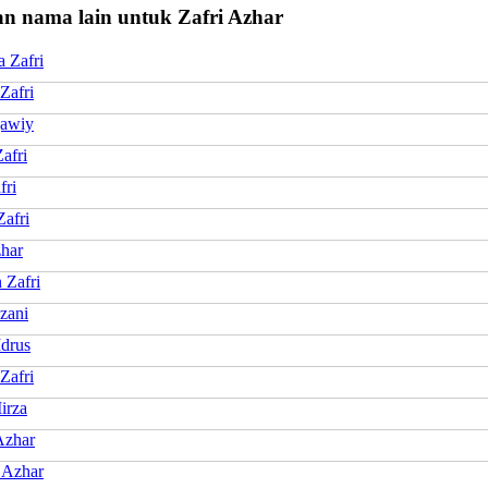
n nama lain untuk Zafri Azhar
 Zafri
Zafri
Qawiy
afri
fri
afri
zhar
 Zafri
zzani
Idrus
Zafri
irza
Azhar
 Azhar