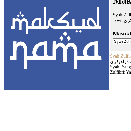
Mak
Syah Zulf
Jawi:
كري
Masuk
Syah Zulfik
ذولفيكري
Syah: Yang
Zulfikri: Y