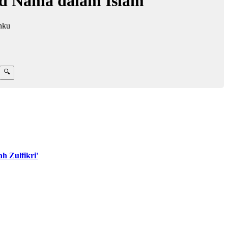
ud Nama dalam Islam
anku
 Zulfikri'