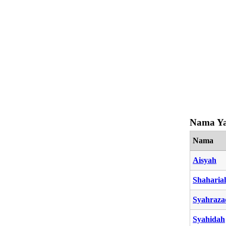
Nama Ya
Nama
Aisyah
Shaharia
Syahraza
Syahidah