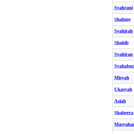
Syahrani
Shahmy
Syahirah
Shahib
Syahiran
Syahabu
Misyah
Ukasyah
Asiah
Shaheera
Masyaha