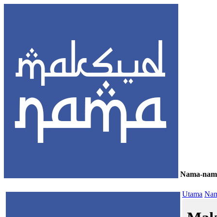
Nama-nam
≡
Utama
Nam