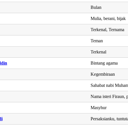
Bulan
Mulia, berani, bijak
Terkenal, Ternama
Teman
Terkenal
ddin
Bintang agama
Kegembiraan
Sahabat nabi Muha
Nama isteri Firaun,
Masyhur
di
Persaksianku, tuntu