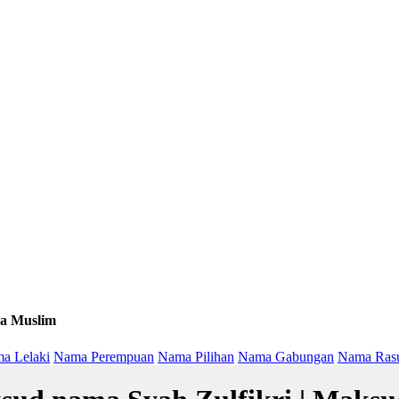
a Muslim
a Lelaki
Nama Perempuan
Nama Pilihan
Nama Gabungan
Nama Ras