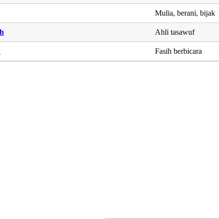
Mulia, berani, bijak
h
Ahli tasawuf
h
Fasih berbicara