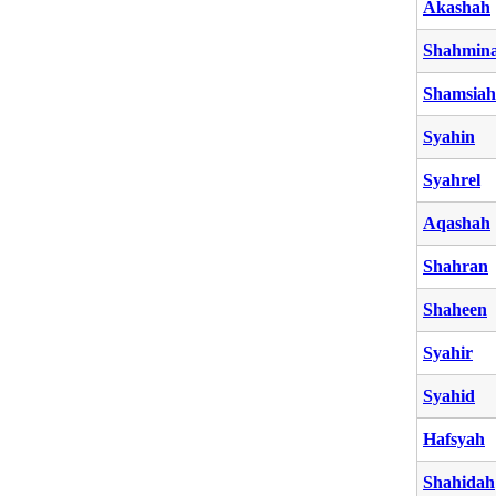
Akashah
Shahmin
Shamsiah
Syahin
Syahrel
Aqashah
Shahran
Shaheen
Syahir
Syahid
Hafsyah
Shahidah