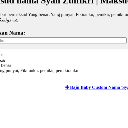
sud nama Syah Zulfikri | Maks
ikri bermaksud Yang benar; Yang punyai; Fikiranku, pemikir, pemikir
شه ذولفي
kan Nama:
ri
شه 
 benar
ang punyai; Fikiranku, pemikir, pemikiranku
✚ Baju Baby Custom Nama 'Syah