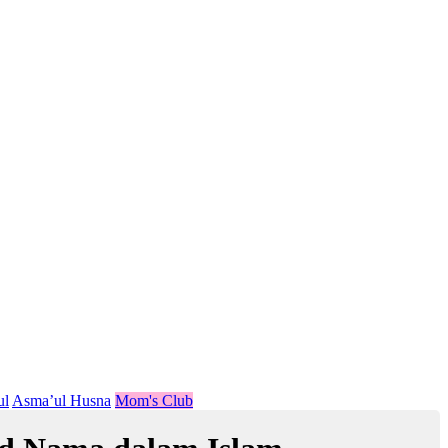
ul
Asma’ul Husna
Mom's Club