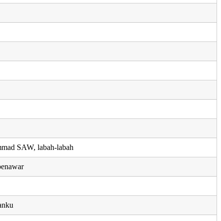
mmad SAW, labah-labah
 penawar
tanku