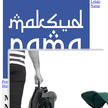
Lelaki
Nama
Perempuan
Nama Pilihan
Nama Gabungan
Nama Rasul
Asma’ul
Husna
Mom's Club
Maksud nama Hafsyah |
Maksud Nama dalam Islam