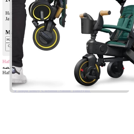
Hafsyah bermaksud Nama isteri Rasulullah SAW
Jawi:
حفصه
Masukkan Nama:
Hafsyah
حفصه
Hafsyah: Nama isteri Rasulullah SAW
✚ Baju Baby Custom Nama 'Hafsyah'