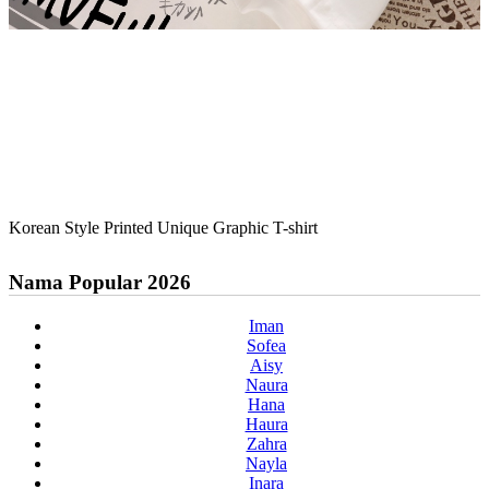
Korean Style Printed Unique Graphic T-shirt
Nama Popular 2026
Iman
Sofea
Aisy
Naura
Hana
Haura
Zahra
Nayla
Inara