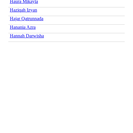
Haura Mikayla
Haziqah Izyan
Hajar Qatrunnada
Hanania Azra
Hannah Darwisha