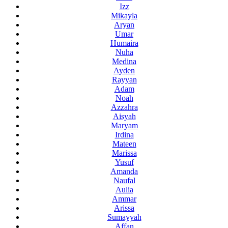
Izz
Mikayla
Aryan
Umar
Humaira
Nuha
Medina
Ayden
Rayyan
Adam
Noah
Azzahra
Aisyah
Maryam
Irdina
Mateen
Marissa
Yusuf
Amanda
Naufal
Aulia
Ammar
Arissa
Sumayyah
Affan