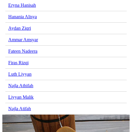
Eryna Hanisah
Hanania Alisya
Aydan Ziqri
Ammar Amsyar
Fateen Nadeera
Firas Rizqi
Luth Liyyan
Najla Athifah
Liyyan Malik
Najla Atifah