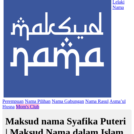
Lelaki
Nama
Perempuan
Nama Pilihan
Nama Gabungan
Nama Rasul
Asma’ul
Husna
Mom's Club
Maksud nama Syafika Puteri
| Maksud Nama dalam Islam