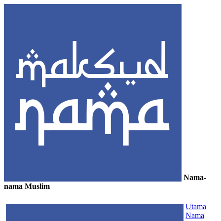
Nama-
nama Muslim
≡
Utama
Nama