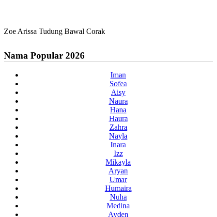
Zoe Arissa Tudung Bawal Corak
Nama Popular 2026
Iman
Sofea
Aisy
Naura
Hana
Haura
Zahra
Nayla
Inara
Izz
Mikayla
Aryan
Umar
Humaira
Nuha
Medina
Ayden