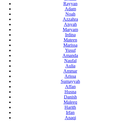
Rayyan
Adam
Noah
Azzahra
Aisyah
Maryam
Irdina
Mateen
Marissa
Yusuf
Amanda
Naufal
Aulia
Ammar
Arissa
Sumayyah
Affan
Husna
Danish
Maleeq
Harith
Irfan
Anaqi