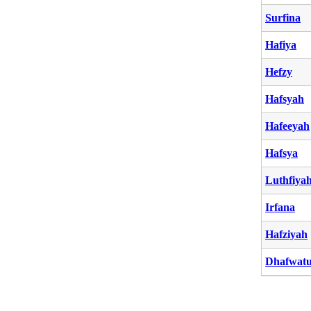
Surfina
Hafiya
Hefzy
Hafsyah
Hafeeyah
Hafsya
Luthfiya
Irfana
Hafziyah
Dhafwatu