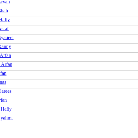
Aryan
Shah
Hafiy
Asraf
Syaqeel
Danny
 Arfan
 Arfan
rfan
nas
Darees
rfan
 Hafiy
Syahmi