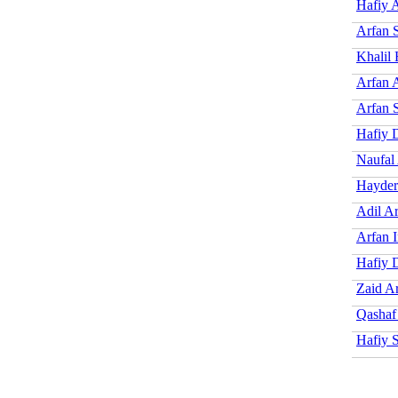
Hafiy 
Arfan 
Khalil 
Arfan 
Arfan 
Hafiy 
Naufal
Hayder
Adil A
Arfan I
Hafiy 
Zaid A
Qashaf
Hafiy 