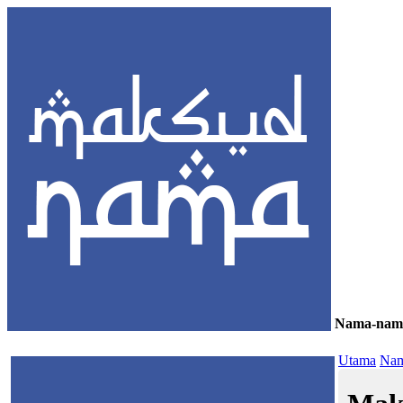
Nama-nam
≡
Utama
Nam