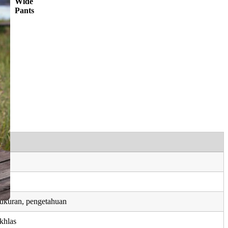
Wide
Pants
yukuran, pengetahuan
ikhlas