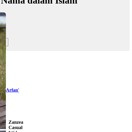
 Nama dalam Islam
iy Arfan'
Zanzea
Casual