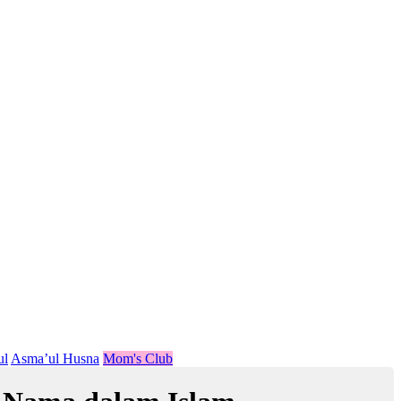
ul
Asma’ul Husna
Mom's Club