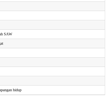
llah SAW
at
apangan hidup