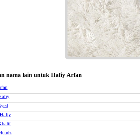
n nama lain untuk Hafiy Arfan
rfan
Hafiy
Syed
 Hafiy
Khalif
Muadz