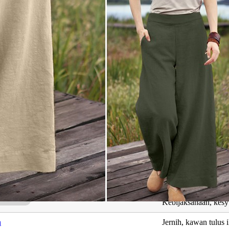
ng Berkaitan dengan Hafiy Arfan
Maksud
Mengetahui
Lemah lembut
Kebijaksanaan, kes
h
Jernih, kawan tulus 