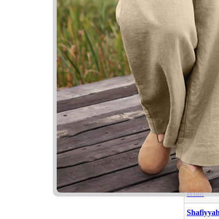
Nama Ya
Nama
Arfana
Luthfya
Irfan
Shafiyya