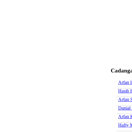
Cadanga
Arfan I
Hasib 
Arfan 
Danial
Arfan 
Hafiy 