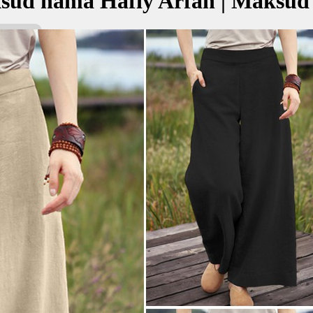
sud nama Hafiy Arfan | Maksud
fan bermaksud Yang memuliakan; Mengetahui
هافي ا
kan Nama:
n
g memuliakan
getahui
✚ Baju Baby Custom Nama 'Haf