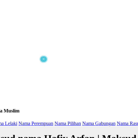
×
a Muslim
a Lelaki
Nama Perempuan
Nama Pilihan
Nama Gabungan
Nama Ras