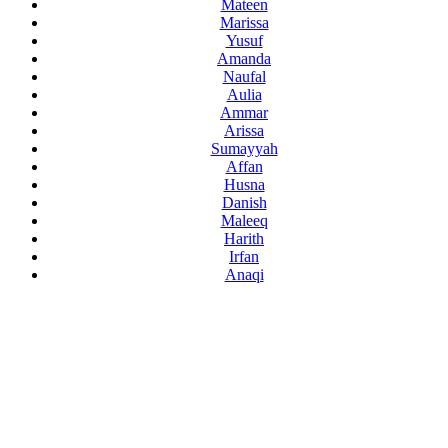
Mateen
Marissa
Yusuf
Amanda
Naufal
Aulia
Ammar
Arissa
Sumayyah
Affan
Husna
Danish
Maleeq
Harith
Irfan
Anaqi