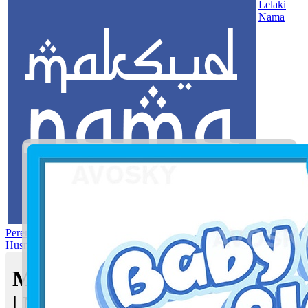
Lelaki
Nama
Perempuan
Nama Pilihan
Nama Gabungan
Nama Rasul
Asma’ul
Husna
Mom's Club
Maksud nama Ikmal Hisham
| Maksud Nama dalam Islam