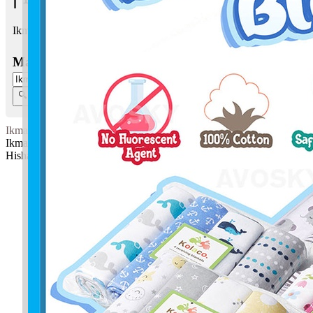
Ikmal Hisham bermaksud Sempurna, sangat pandai; Murah hati
Masukkan Nama:
Ikmal Hisham
Ikmal: Sempurna, sangat pandai
Hisham: Murah hati
✚ Baju Baby Custom Nama 'Ikmal Hisham'