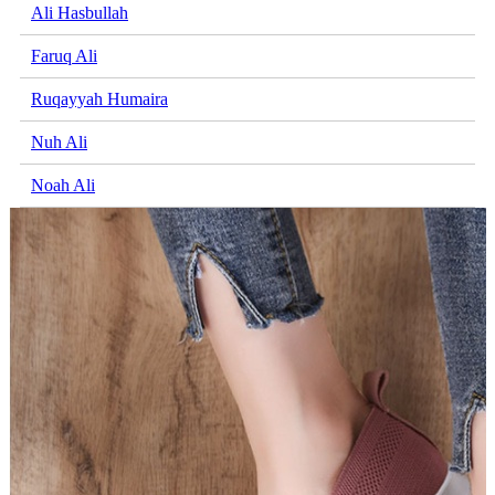
Ali Hasbullah
Faruq Ali
Ruqayyah Humaira
Nuh Ali
Noah Ali