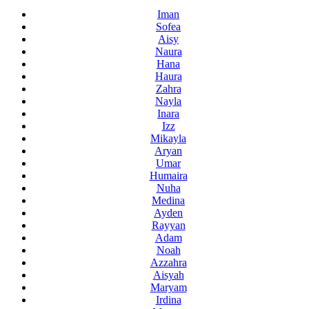
Iman
Sofea
Aisy
Naura
Hana
Haura
Zahra
Nayla
Inara
Izz
Mikayla
Aryan
Umar
Humaira
Nuha
Medina
Ayden
Rayyan
Adam
Noah
Azzahra
Aisyah
Maryam
Irdina