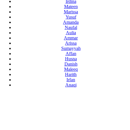
Irdina
Mateen
Marissa
Yusuf
Amanda
Naufal
Aulia
Ammar
Arissa
Sumayyah
Affan
Husna
Danish
Maleeq
Harith
Irfan
Anaqi