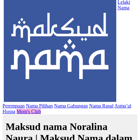
Lelaki
Nama
Perempuan
Nama Pilihan
Nama Gabungan
Nama Rasul
Asma’ul
Husna
Mom's Club
Maksud nama Noralina
Naura | Maksud Nama dalam