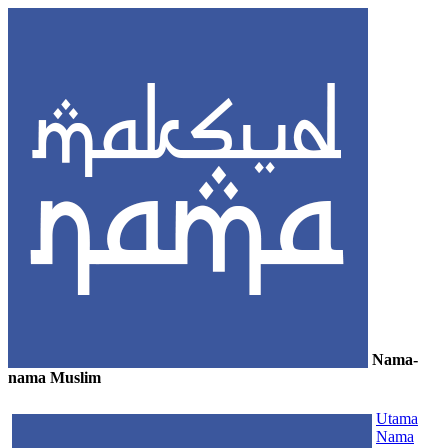
Nama-
nama Muslim
≡
Utama
Nama