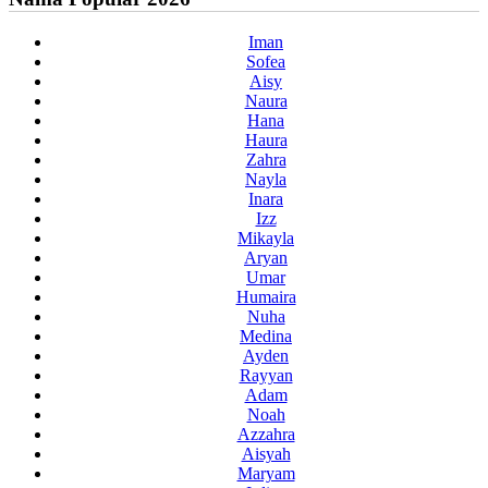
Iman
Sofea
Aisy
Naura
Hana
Haura
Zahra
Nayla
Inara
Izz
Mikayla
Aryan
Umar
Humaira
Nuha
Medina
Ayden
Rayyan
Adam
Noah
Azzahra
Aisyah
Maryam