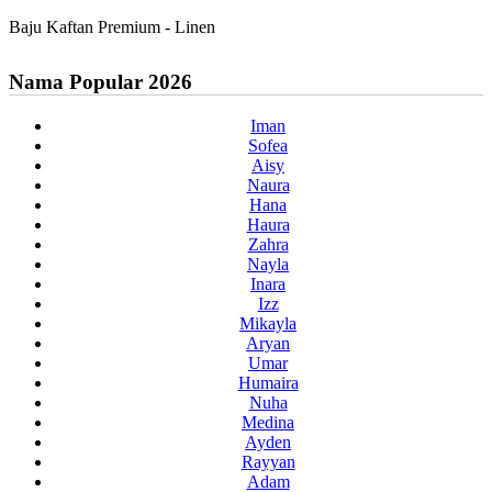
Baju Kaftan Premium - Linen
Nama Popular 2026
Iman
Sofea
Aisy
Naura
Hana
Haura
Zahra
Nayla
Inara
Izz
Mikayla
Aryan
Umar
Humaira
Nuha
Medina
Ayden
Rayyan
Adam