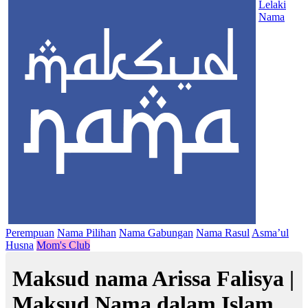
Lelaki
Nama
Perempuan
Nama Pilihan
Nama Gabungan
Nama Rasul
Asma’ul
Husna
Mom's Club
Maksud nama Arissa Falisya |
Maksud Nama dalam Islam