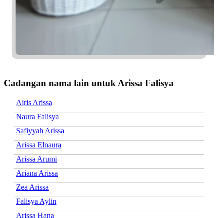
Cadangan nama lain untuk Arissa Falisya
Airis Arissa
Naura Falisya
Safiyyah Arissa
Arissa Elnaura
Arissa Arumi
Ariana Arissa
Zea Arissa
Falisya Aylin
Arissa Hana