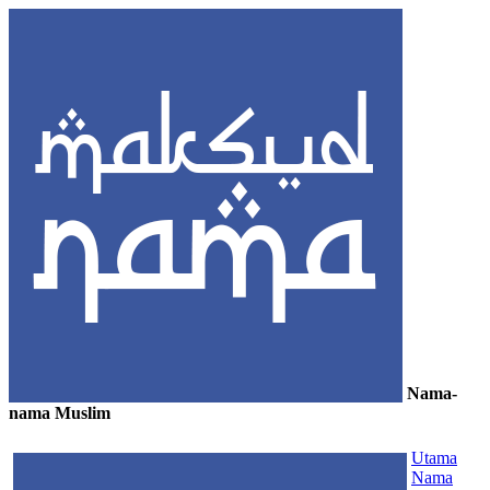
Nama-
nama Muslim
≡
Utama
Nama