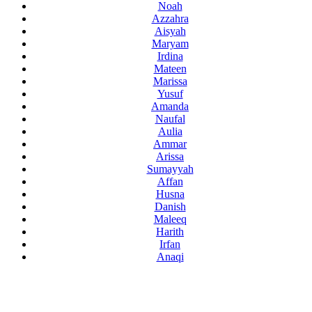
Noah
Azzahra
Aisyah
Maryam
Irdina
Mateen
Marissa
Yusuf
Amanda
Naufal
Aulia
Ammar
Arissa
Sumayyah
Affan
Husna
Danish
Maleeq
Harith
Irfan
Anaqi