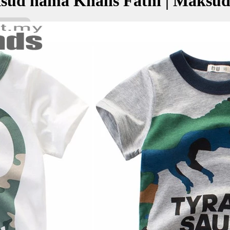
sud nama Khalis Fathi | Maksu
thi bermaksud Berkemahiran, tulen, suci; Pembuka, kemenanganku
خالص فا
kan Nama:
i
خا
kemahiran, tulen, suci
mbuka, kemenanganku
✚ Baju Baby Custom Nama 'Khal