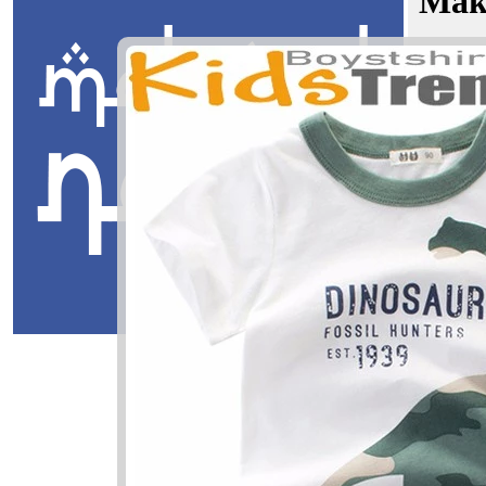
Mak
Khalis Fa
Jawi:
طي
Masuk
Khalis Fath
لص فاطي
Khalis: Ber
Fathi: Pe