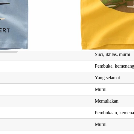
Setia, ikhlas
Dipelihara, dilindun
Pembuka, kemenan
n
Pembukaan, kejaya
Suci, ikhlas, murni
Pembuka, kemenan
Yang selamat
Murni
Memuliakan
Pembukaan, kemen
Murni