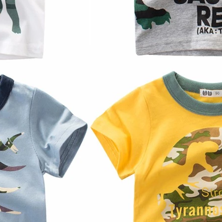
ng Berkaitan dengan Khalis Fathi
Maksud
ahman
Pembukaan, kejayaa
h
Murni
Pembukaan, kejayaa
Murni