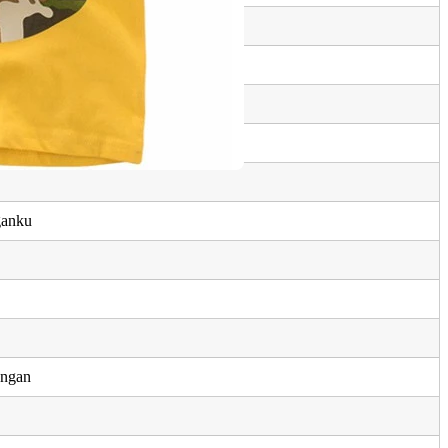
gi
ganku
an agama
ganku
angan