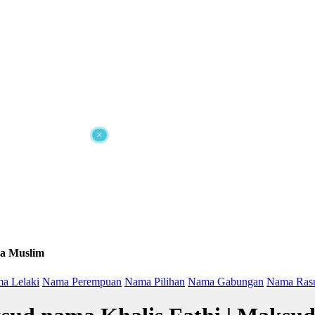
×
a Muslim
a Lelaki
Nama Perempuan
Nama Pilihan
Nama Gabungan
Nama Ras