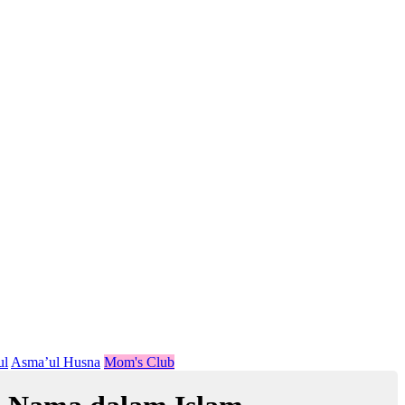
ul
Asma’ul Husna
Mom's Club