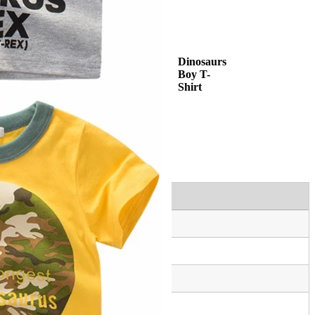
Dinosaurs
Boy T-
Shirt
n Allah yang pengasih
n Allah