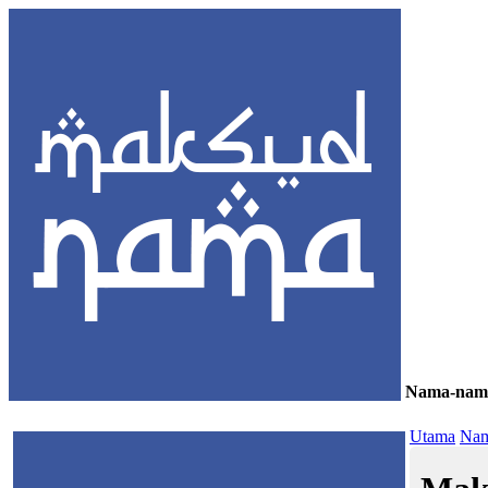
Nama-nam
≡
Utama
Nam