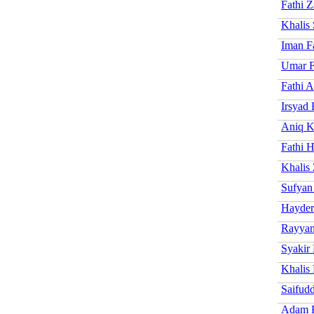
Fathi 
Khalis 
Iman F
Umar F
Fathi 
Irsyad 
Aniq K
Fathi 
Khalis 
Sufyan
Hayder
Rayyan
Syakir 
Khalis
Saifudd
Adam K