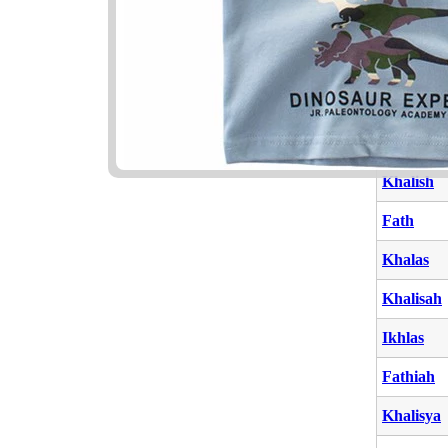
Mukhlis
Hafthah
Fathul
Fathuddi
Khalish
Fath
Khalas
Khalisah
Ikhlas
Fathiah
Khalisya