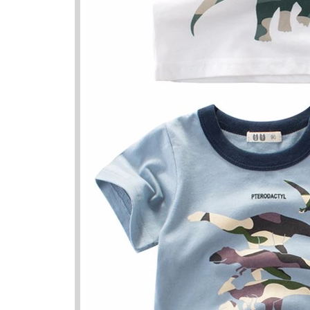
Nama Ya
Nama
Fathurr
Khalisha
Fathullah
Kalisha