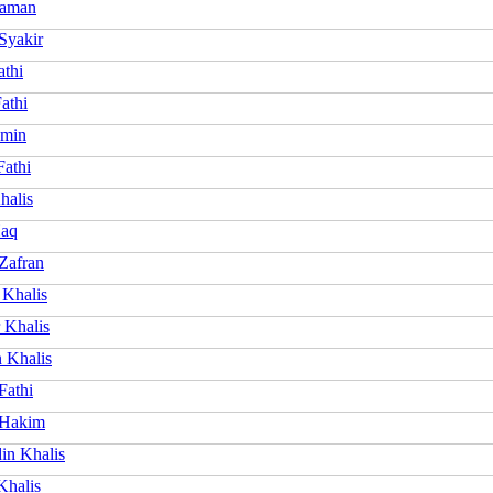
Zaman
Syakir
athi
athi
Amin
Fathi
halis
Haq
Zafran
 Khalis
 Khalis
 Khalis
Fathi
 Hakim
in Khalis
halis