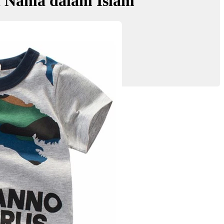
d Nama dalam Islam
is Fathi'