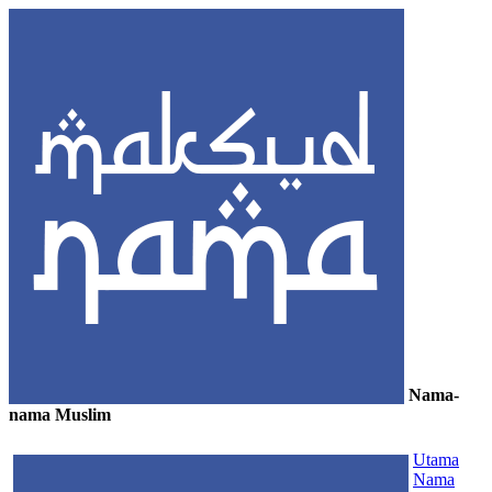
Nama-
nama Muslim
≡
Utama
Nama