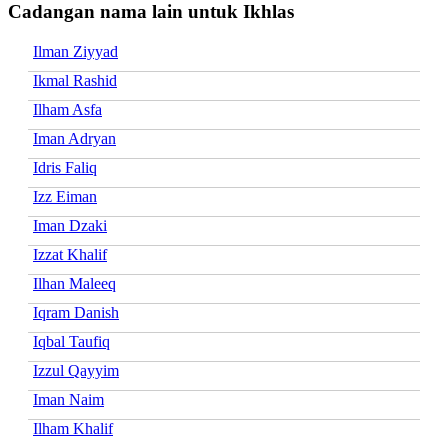
Cadangan nama lain untuk Ikhlas
Ilman Ziyyad
Ikmal Rashid
Ilham Asfa
Iman Adryan
Idris Faliq
Izz Eiman
Iman Dzaki
Izzat Khalif
Ilhan Maleeq
Iqram Danish
Iqbal Taufiq
Izzul Qayyim
Iman Naim
Ilham Khalif