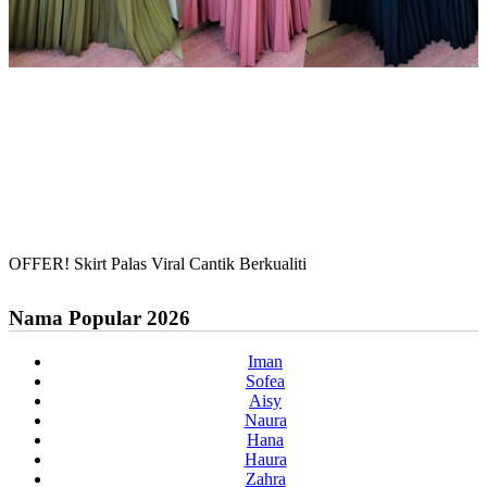
OFFER! Skirt Palas Viral Cantik Berkualiti
Nama Popular 2026
Iman
Sofea
Aisy
Naura
Hana
Haura
Zahra