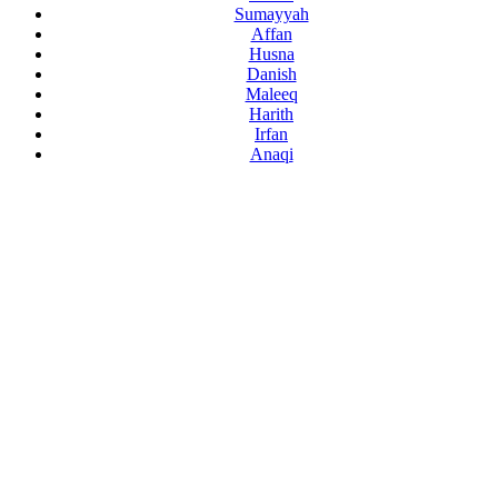
Sumayyah
Affan
Husna
Danish
Maleeq
Harith
Irfan
Anaqi