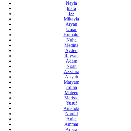
Nayla
Inara
Izz
Mikayla
Aryan
Umar
Humaira
Nuha
Medina
Ayden
Rayyan
Adam
Noah
Azzahra
Aisyah
Maryam
Irdina
Mateen
Marissa
Yusuf
Amanda
Naufal
Aulia
Ammar
Arissa