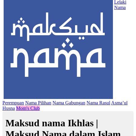
Lelaki
Nama
Perempuan
Nama Pilihan
Nama Gabungan
Nama Rasul
Asma’ul
Husna
Mom's Club
Maksud nama Ikhlas |
Maksud Nama dalam Islam