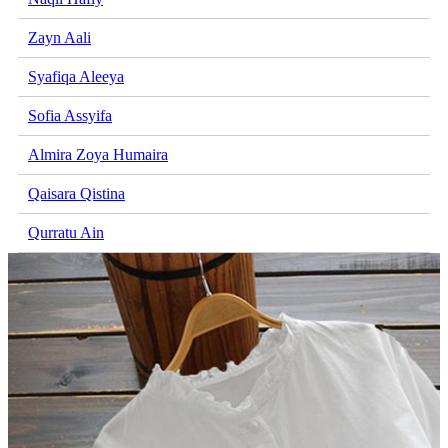
Zayn Aali
Syafiqa Aleeya
Sofia Assyifa
Almira Zoya Humaira
Qaisara Qistina
Qurratu Ain