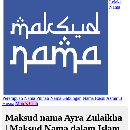
Lelaki
Nama
Perempuan
Nama Pilihan
Nama Gabungan
Nama Rasul
Asma’ul
Husna
Mom's Club
Maksud nama Ayra Zulaikha
| Maksud Nama dalam Islam