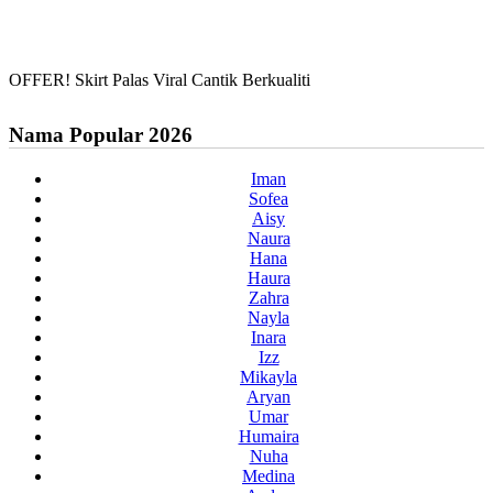
OFFER! Skirt Palas Viral Cantik Berkualiti
Nama Popular 2026
Iman
Sofea
Aisy
Naura
Hana
Haura
Zahra
Nayla
Inara
Izz
Mikayla
Aryan
Umar
Humaira
Nuha
Medina