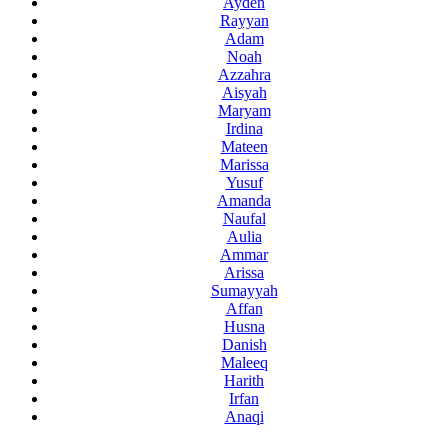
Ayden
Rayyan
Adam
Noah
Azzahra
Aisyah
Maryam
Irdina
Mateen
Marissa
Yusuf
Amanda
Naufal
Aulia
Ammar
Arissa
Sumayyah
Affan
Husna
Danish
Maleeq
Harith
Irfan
Anaqi