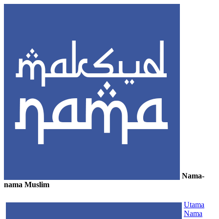
Nama-
nama Muslim
≡
Utama
Nama