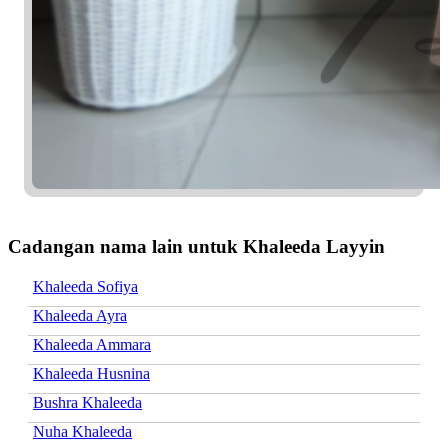
Cadangan nama lain untuk Khaleeda Layyin
Khaleeda Sofiya
Khaleeda Ayra
Khaleeda Ammara
Khaleeda Husnina
Bushra Khaleeda
Nuha Khaleeda