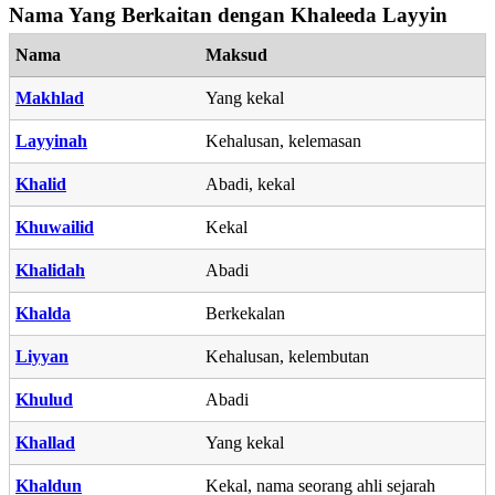
Nama Yang Berkaitan dengan Khaleeda Layyin
Nama
Maksud
Makhlad
Yang kekal
Layyinah
Kehalusan, kelemasan
Khalid
Abadi, kekal
Khuwailid
Kekal
Khalidah
Abadi
Khalda
Berkekalan
Liyyan
Kehalusan, kelembutan
Khulud
Abadi
Khallad
Yang kekal
Khaldun
Kekal, nama seorang ahli sejarah