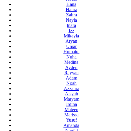
Hana
Haura
Zahra
Nayla
Inara
Izz
Mikayla
Aryan
Umar
Humaira
Nuha
Medina
Ayden
Rayyan
Adam
Noah
Azzahra
Aisyah
Maryam
Irdina
Mateen
Marissa
Yusuf
Amanda
Naufal