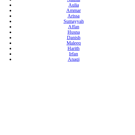
Aulia
Ammar
Arissa
Sumayyah
Affan
Husna
Danish
Maleeq
Harith
Irfan
Anaqi