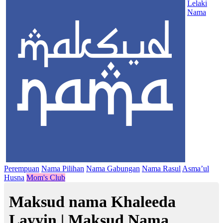
Lelaki
Nama
Perempuan
Nama Pilihan
Nama Gabungan
Nama Rasul
Asma’ul
Husna
Mom's Club
Maksud nama Khaleeda
Layyin | Maksud Nama