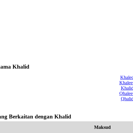
nama Khalid
Khale
Khalee
Khali
Qhalee
Qhali
ng Berkaitan dengan Khalid
Maksud