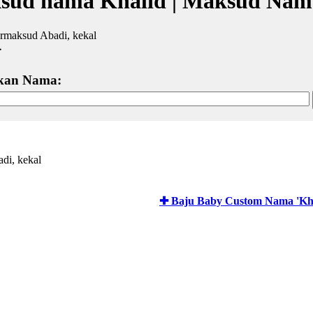
sud nama Khalid | Maksud Nam
ermaksud Abadi, kekal
خ
kan Nama:
adi, kekal
✚ Baju Baby Custom Nama 'Kha