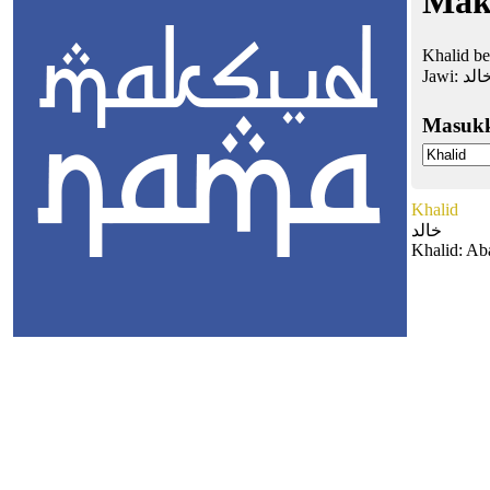
Mak
Khalid b
Jawi:
الد
Masuk
Khalid
خالد
Khalid: Ab