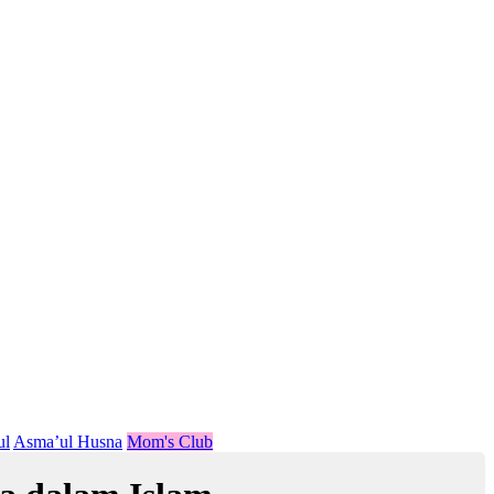
ul
Asma’ul Husna
Mom's Club