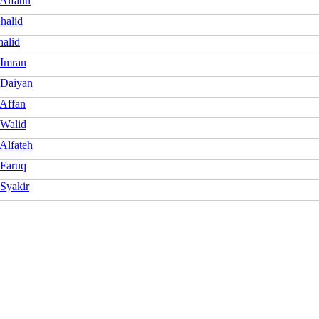
Alfatih
halid
alid
 Imran
 Daiyan
 Affan
 Walid
Alfateh
 Faruq
 Syakir