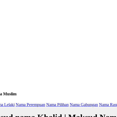
a Muslim
a Lelaki
Nama Perempuan
Nama Pilihan
Nama Gabungan
Nama Ras