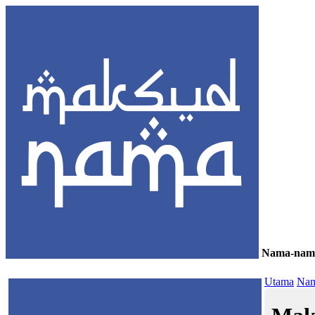
Nama-nam
≡
Utama
Nam