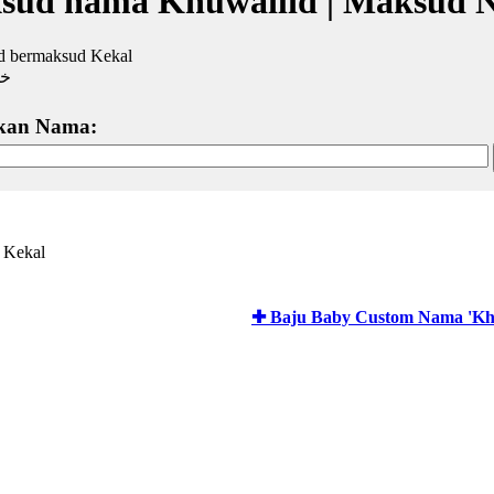
sud nama Khuwailid | Maksud 
d bermaksud Kekal
خو
kan Nama:
 Kekal
✚ Baju Baby Custom Nama 'Khu