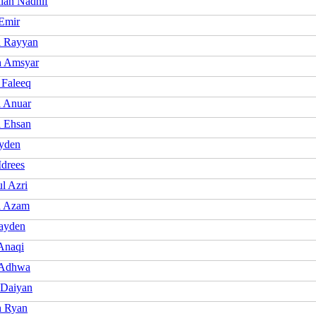
llah Nadhif
Emir
l Rayyan
h Amsyar
 Faleeq
l Anuar
l Ehsan
yden
Idrees
l Azri
l Azam
ayden
Anaqi
 Adhwa
 Daiyan
h Ryan