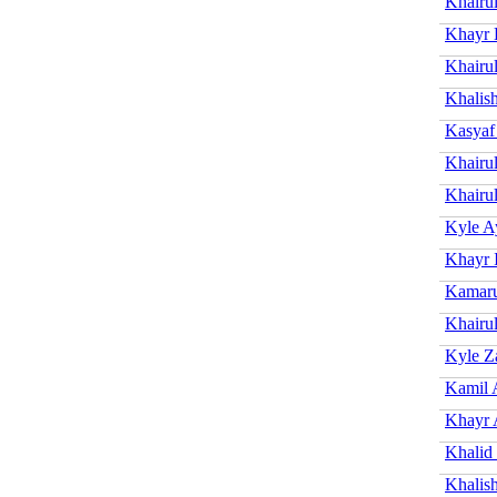
Khairu
Khayr 
Khairu
Khalis
Kasyaf
Khairu
Khairu
Kyle A
Khayr 
Kamaru
Khairu
Kyle Z
Kamil 
Khayr
Khalid
Khalis