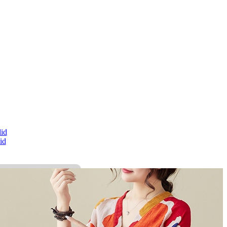
id
id