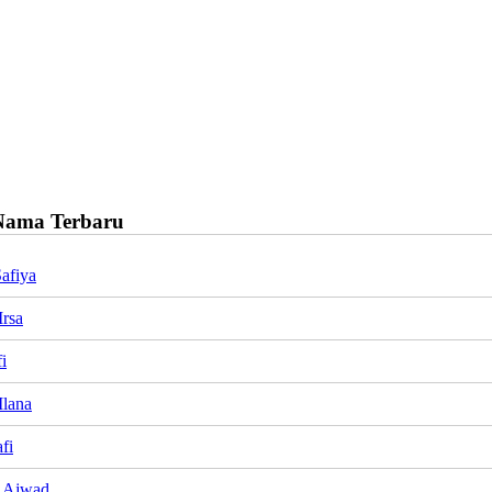
Nama Terbaru
Safiya
rsa
i
lana
fi
 Ajwad