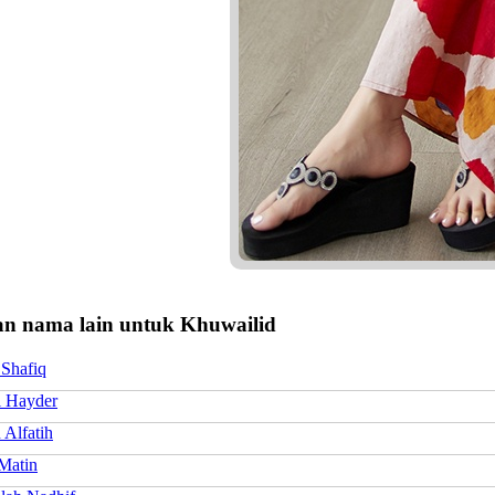
n nama lain untuk Khuwailid
 Shafiq
l Hayder
 Alfatih
Matin