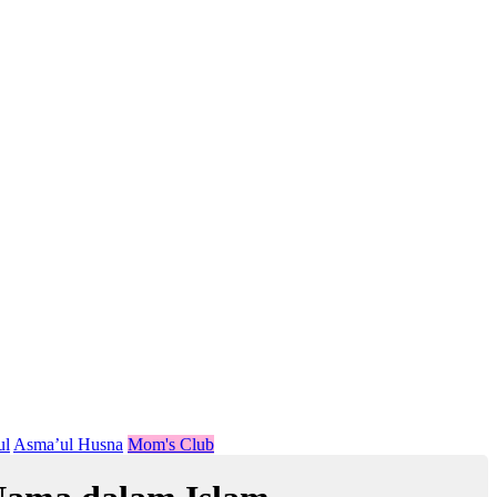
ul
Asma’ul Husna
Mom's Club