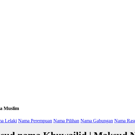
a Muslim
a Lelaki
Nama Perempuan
Nama Pilihan
Nama Gabungan
Nama Ras