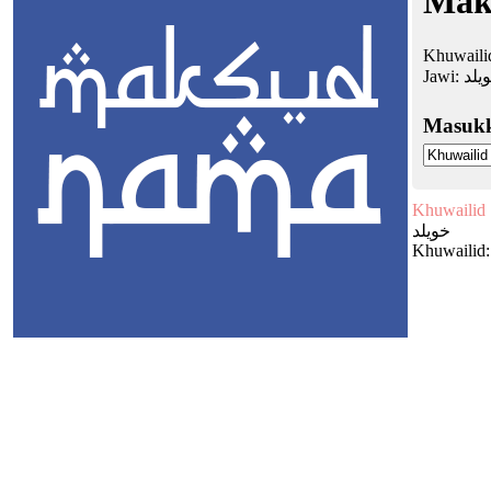
Mak
Khuwaili
Jawi:
يلد
Masuk
Khuwailid
خويلد
Khuwailid: