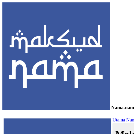
Nama-nam
≡
Utama
Nam