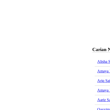
Carian 
Alisha 
Amaya I
Ariq Saf
Amaya I
Aariz Sa
Qayyim