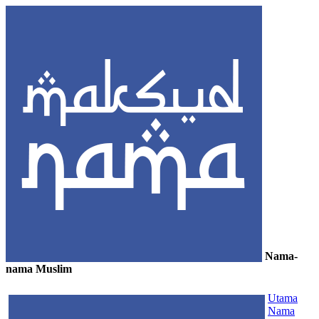
Nama-
nama Muslim
≡
Utama
Nama