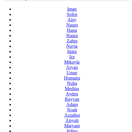
Iman
Sofea
Aisy
Naura
Hana
Haura
Zahra
Nayla
Inara
Izz
Mikayla
Aryan
Umar
Humaira
Nuha
Medina
Ayden
Rayyan
Adam
Noah
Azzahra
Aisyah
Maryam
Irdina