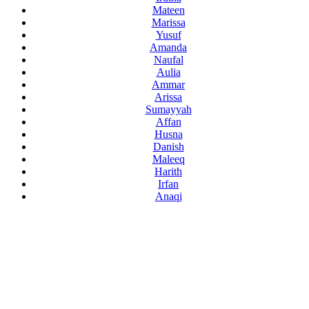
Mateen
Marissa
Yusuf
Amanda
Naufal
Aulia
Ammar
Arissa
Sumayyah
Affan
Husna
Danish
Maleeq
Harith
Irfan
Anaqi