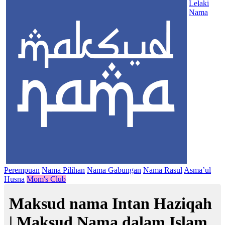
Lelaki
Nama
Perempuan
Nama Pilihan
Nama Gabungan
Nama Rasul
Asma’ul
Husna
Mom's Club
Maksud nama Intan Haziqah
| Maksud Nama dalam Islam