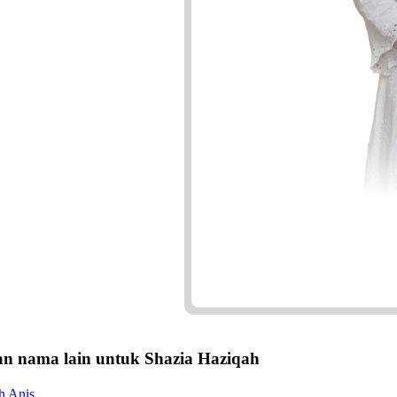
n nama lain untuk Shazia Haziqah
h Anis