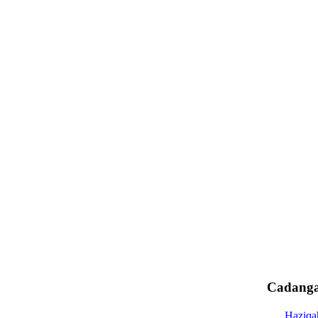
Cadanga
Haziqa