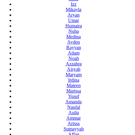
Izz
Mikayla
Aryan
Umar
Humaira
Nuha
Medina
Ayden
Rayyan
Adam
Noah
Azzahra
Aisyah
Maryam
Irdina
Mateen
Marissa
Yusuf
Amanda
Naufal
Aulia
Ammar
Arissa
Sumayyah
Affan