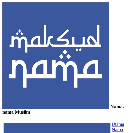
Nama-
nama Muslim
≡
Utama
Nama