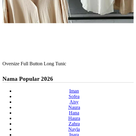
Oversize Full Button Long Tunic
Nama Popular 2026
Iman
Sofea
Aisy
Naura
Hana
Haura
Zahra
Nayla
Inara