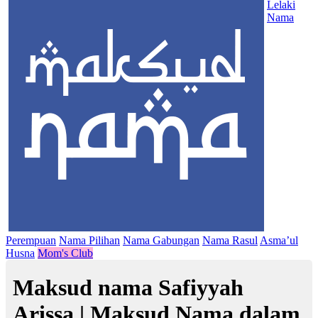
Lelaki
Nama
Perempuan
Nama Pilihan
Nama Gabungan
Nama Rasul
Asma’ul
Husna
Mom's Club
Maksud nama Safiyyah
Arissa | Maksud Nama dalam